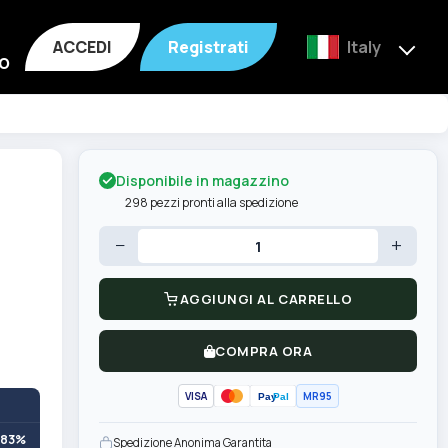
ACCEDI
Registrati
Italy
o
Disponibile in magazzino
298 pezzi pronti alla spedizione
−
+
AGGIUNGI AL CARRELLO
COMPRA ORA
VISA
MR95
Pay
Pal
+83%
Spedizione Anonima Garantita