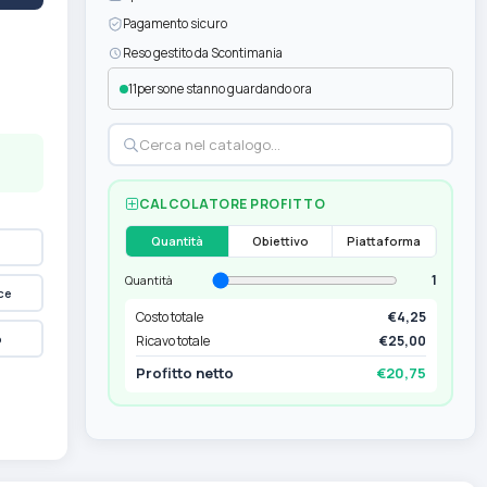
Pagamento sicuro
Reso gestito da Scontimania
11
persone stanno guardando ora
CALCOLATORE PROFITTO
Quantità
Obiettivo
Piattaforma
1
Quantità
ce
Costo totale
€4,25
p
Ricavo totale
€25,00
Profitto netto
€20,75