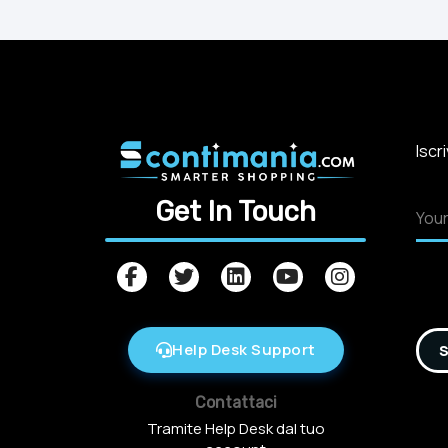
Iscr
Get In Touch
Help Desk Support
S
Contattaci
Tramite Help Desk dal tuo