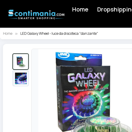
Home
Dropshippin
Home
LED Galaxy Wheel - luce da discoteca "danzante"
Vai
alla
fine
della
galleria
di
immagini