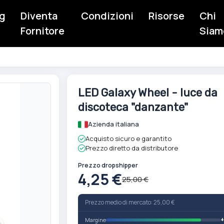
g
Diventa
Condizioni
Risorse
Chi
Fornitore
Siam
Vai
LED Galaxy Wheel - luce da
all'inizio
discoteca "danzante"
della
galleria
Azienda italiana
di
Acquisto sicuro e garantito
immagini
Prezzo diretto da distributore
Prezzo dropshipper
4,25 €
25,00 €
Prezzo medio di mercato: 25,00 €
Margine