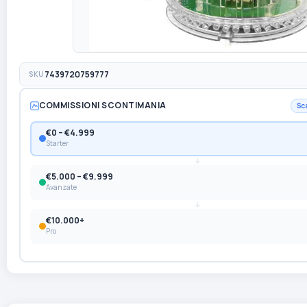
SKU
7439720759777
COMMISSIONI SCONTIMANIA
Sc
€0 – €4.999
Starter
€5.000 – €9.999
Avanzate
€10.000+
Pro