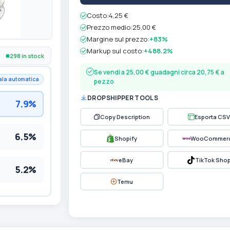
Costo:
4,25 €
Prezzo medio:
25,00 €
Margine sul prezzo:
+83%
Markup sul costo:
+488.2%
298 in stock
Se vendi a 25,00 € guadagni circa 20,75 € a
ala automatica
pezzo
DROPSHIPPER TOOLS
7.9%
Copy Description
Esporta CSV
6.5%
Shopify
WooCommer
eBay
TikTok Sho
5.2%
Temu