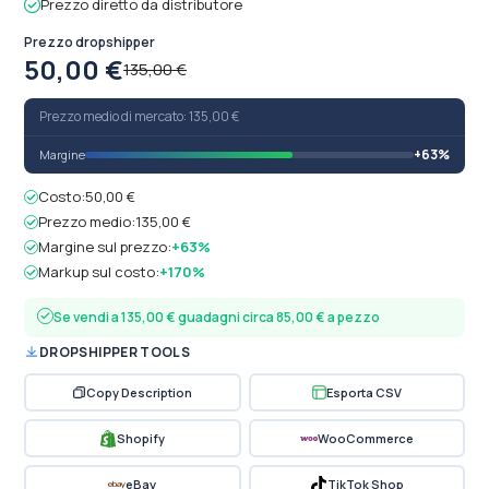
Prezzo diretto da distributore
Prezzo dropshipper
50,00 €
135,00 €
Prezzo medio di mercato: 135,00 €
+63%
Margine
Costo:
50,00 €
Prezzo medio:
135,00 €
Margine sul prezzo:
+63%
Markup sul costo:
+170%
Se vendi a 135,00 € guadagni circa 85,00 € a pezzo
DROPSHIPPER TOOLS
Copy Description
Esporta CSV
Shopify
WooCommerce
eBay
TikTok Shop