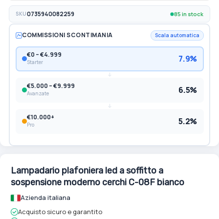
85 in stock
SKU
0735940082259
COMMISSIONI SCONTIMANIA
Scala automatica
€0 – €4.999
7.9%
Starter
€5.000 – €9.999
6.5%
Avanzate
€10.000+
5.2%
Pro
Lampadario plafoniera led a soffitto a
sospensione moderno cerchi C-08F bianco
Azienda italiana
Acquisto sicuro e garantito