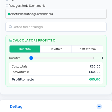
Reso gestito da Scontimania
21
persone stanno guardando ora
CALCOLATORE PROFITTO
Quantità
Obiettivo
Piattaforma
1
Quantità
Costo totale
€50,00
Ricavo totale
€135,00
Profitto netto
€85,00
Dettagli