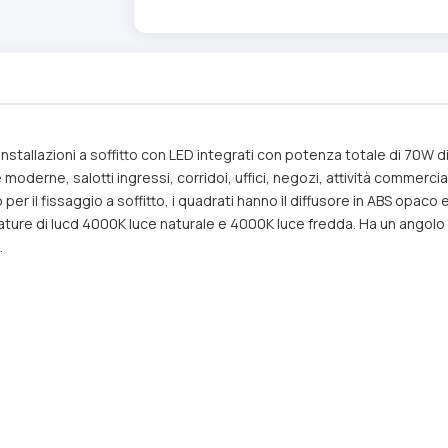
stallazioni a soffitto con LED integrati con potenza totale di 70W di
 moderne, salotti ingressi, corridoi, uffici, negozi, attività commercial
io per il fissaggio a soffitto, i quadrati hanno il diffusore in ABS opa
perature di lucd 4000K luce naturale e 4000K luce fredda. Ha un angol
.