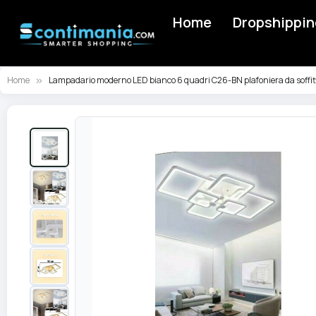
Home
Dropshippin
Home
Lampadario moderno LED bianco 6 quadri C26-BN plafoniera da soffit
Vai
alla
fine
della
galleria
di
immagini