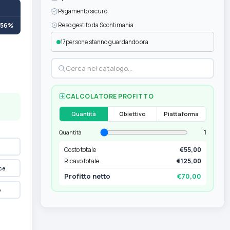
Pagamento sicuro
+56%
Reso gestito da Scontimania
17
persone stanno guardando ora
CALCOLATORE PROFITTO
Quantità
Obiettivo
Piattaforma
1
Quantità
Costo totale
€55,00
Ricavo totale
€125,00
ce
Profitto netto
€70,00
p