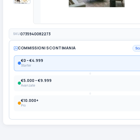
SKU
0735940082273
COMMISSIONI SCONTIMANIA
Sc
€0 – €4.999
Starter
€5.000 – €9.999
Avanzate
€10.000+
Pro