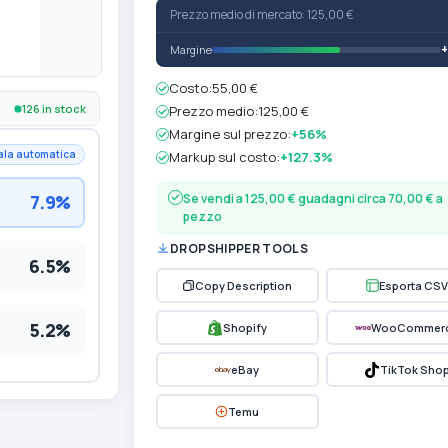
Prezzo medio di mercato: 125,00 €
Margine
Costo:
55,00 €
126 in stock
Prezzo medio:
125,00 €
Margine sul prezzo:
+56%
ala automatica
Markup sul costo:
+127.3%
7.9%
Se vendi a 125,00 € guadagni circa 70,00 € a
pezzo
DROPSHIPPER TOOLS
6.5%
Copy Description
Esporta CSV
5.2%
Shopify
WooCommer
eBay
TikTok Sho
Temu