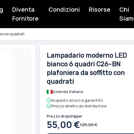
g
Diventa
Condizioni
Risorse
Chi
Fornitore
Siam
to con quadrati
Vai
Lampadario moderno LED
all'inizio
bianco 6 quadri C26-BN
della
galleria
plafoniera da soffitto con
di
quadrati
immagini
Azienda italiana
Acquisto sicuro e garantito
Prezzo diretto da distributore
Prezzo dropshipper
55,00 €
125,00 €