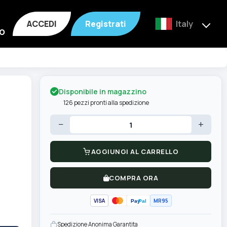
ACCEDI
Registrati
Italy
o
Disponibile in magazzino
126 pezzi pronti alla spedizione
−
+
AGGIUNGI AL CARRELLO
COMPRA ORA
VISA
MR95
Pay
Pal
Spedizione Anonima Garantita