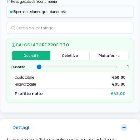
Reso gestito da Scontimania
18
persone stanno guardando ora
CALCOLATORE PROFITTO
Quantità
Obiettivo
Piattaforma
1
Quantità
Costo totale
€50,00
Ricavo totale
€95,00
Profitto netto
€45,00
Dettagli
Lampada da soffitto semplice ed elegante adatta per