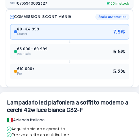
100 in stock
SKU
0735940082327
COMMISSIONI SCONTIMANIA
Scala automatica
€0 – €4.999
7.9%
Starter
€5.000 – €9.999
6.5%
Avanzate
€10.000+
5.2%
Pro
Lampadario led plafoniera a soffitto moderno a
cerchi 42w luce bianca C32-F
Azienda italiana
Acquisto sicuro e garantito
Prezzo diretto da distributore