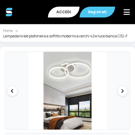
ACCEDI
Registrati
Home
Lampadario led plafoniera a soffitto moderno a cerchi 42w luce bianca C32-F
Vai
Va
alla
all
fine
de
della
ga
galleria
di
di
im
immagini