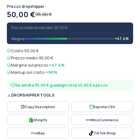
Prezzo dropshipper
50,00 €
95,00 €
Prezzo medio di mercato: 95,00 €
+47.4%
Margine
Costo:
50,00 €
Prezzo medio:
95,00 €
Margine sul prezzo:
+47.4%
Markup sul costo:
+90%
Se vendi a 95,00 € guadagni circa 45,00 € a pezzo
DROPSHIPPER TOOLS
Copy Description
Esporta CSV
Shopify
WooCommerce
eBay
TikTok Shop