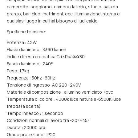
camerette, soggiorno, camera da letto, studio, sala da
pranzo, bar, club, matrimoni, ecc. Illuminazione interna e
qualsiasi luogo in cui hai bisogno di luci calde.
Speifiche tecniche:
Potenza : 42W
Flusso luminoso : 3360 lumen
Indice di resa cromatica Cri : Raâ‰¥80
Fascio luminoso : 240°
Peso :1.7kg
Frequenza : 50hz -60hz
Tensione di ingresso :AC 220 -240V
Materiale di composizione : allumino verniciato +pvc
Temperatura di colore : 4000k luce naturale-6500K luce
fredda(a scelta)
Tempo innesco : 1 secondo
Condizioni normali di lavoro tra -20°+45°
Durata : 20000 ora
Grado protezione : IP20