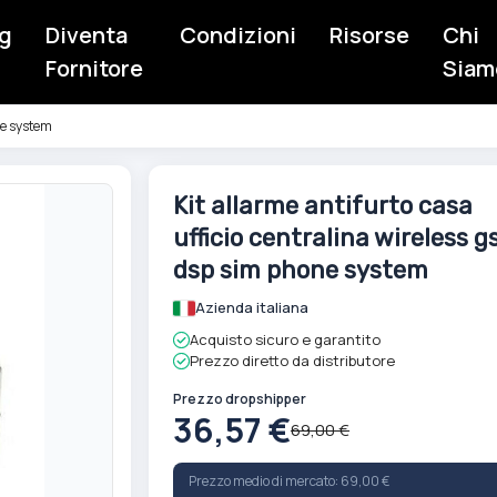
g
Diventa
Condizioni
Risorse
Chi
Fornitore
Siam
ne system
Vai
Kit allarme antifurto casa
all'inizio
ufficio centralina wireless 
della
galleria
dsp sim phone system
di
Azienda italiana
immagini
Acquisto sicuro e garantito
Prezzo diretto da distributore
Prezzo dropshipper
36,57 €
69,00 €
Prezzo medio di mercato: 69,00 €