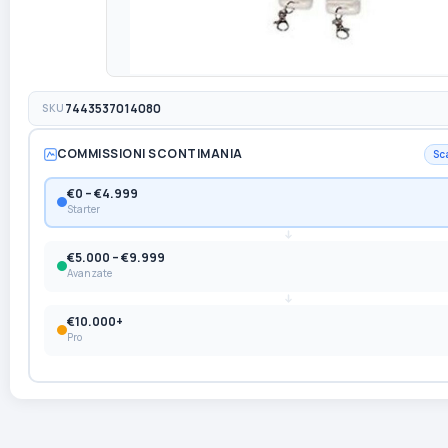
SKU
7443537014080
COMMISSIONI SCONTIMANIA
Sc
€0 – €4.999
Starter
€5.000 – €9.999
Avanzate
€10.000+
Pro