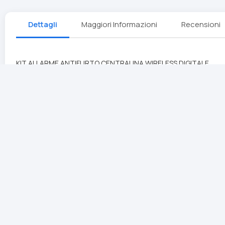
Dettagli
Maggiori Informazioni
Recensioni
KIT ALLARME ANTIFURTO CENTRALINA WIRELESS DIGITALE
Sistema di allarme wireless composto da una centralina che c
slot per SIM CARD che permette la gestione da remoto e l'invio
sensore porte e finestre wireless.
Caratteristiche tecniche :
Sistema Wireless
Funzione Anti interferenza: La centralina può identificare au
La funzione anti-decodifica: blocca ogni eventuale disinserime
Questo sistema di allarme può memorizzare e chiamare numeri
Possibilità di controllare in remoto il sistema di allarme tramite 
Password di protezione
GSM integrato con alloggiamento per scheda SIM