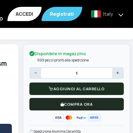
ACCEDI
Registrati
Italy
o
Disponibile in magazzino
999 pezzi pronti alla spedizione
gsm
−
+
AGGIUNGI AL CARRELLO
COMPRA ORA
VISA
MR95
Pay
Pal
Spedizione Anonima Garantita