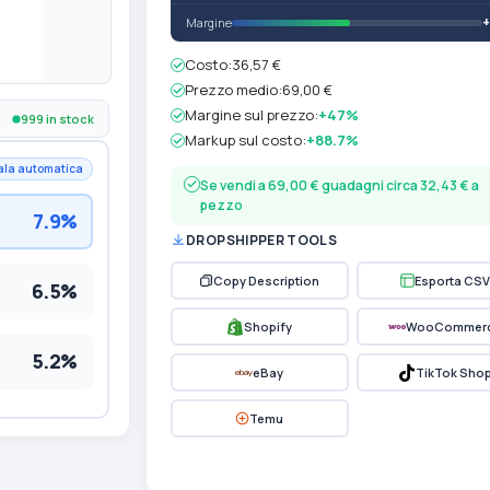
Margine
Costo:
36,57 €
Prezzo medio:
69,00 €
Margine sul prezzo:
+47%
999 in stock
Markup sul costo:
+88.7%
ala automatica
Se vendi a 69,00 € guadagni circa 32,43 € a
pezzo
7.9%
DROPSHIPPER TOOLS
Copy Description
Esporta CSV
6.5%
Shopify
WooCommer
5.2%
eBay
TikTok Sho
Temu