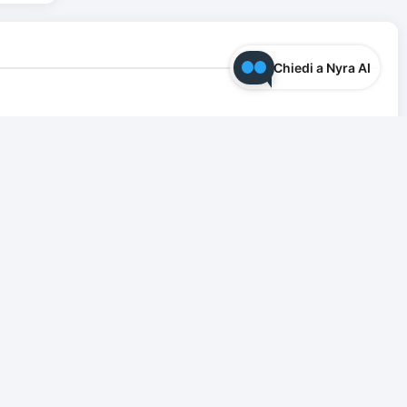
Chiedi a Nyra AI
tta l'allarme. La centralina possiede connettività GSM con
ella confezione troviamo anche un sensore di movimento e un