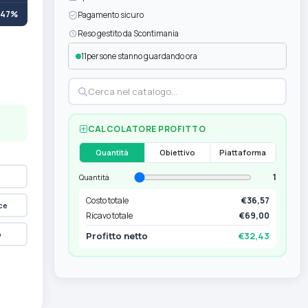
+47%
Pagamento sicuro
Reso gestito da Scontimania
12
persone stanno guardando ora
CALCOLATORE PROFITTO
Quantità
Obiettivo
Piattaforma
1
Quantità
Costo totale
€36,57
ce
Ricavo totale
€69,00
p
Profitto netto
€32,43