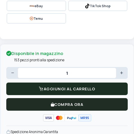
eBay
TikTok Shop
Temu
Disponibile in magazzino
153 pezzi pronti alla spedizione
−
+
AGGIUNGI AL CARRELLO
COMPRA ORA
VISA
MR95
Pay
Pal
Spedizione Anonima Garantita