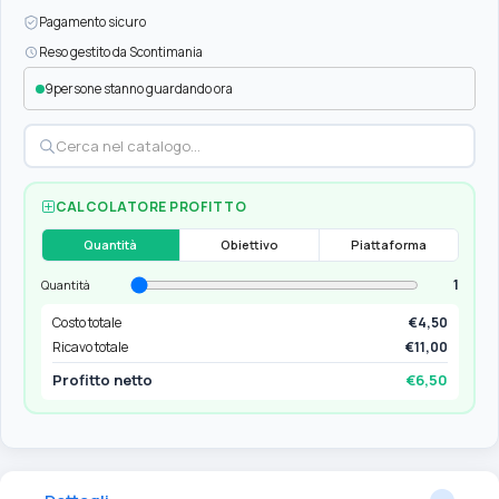
Pagamento sicuro
Reso gestito da Scontimania
9
persone stanno guardando ora
CALCOLATORE PROFITTO
Quantità
Obiettivo
Piattaforma
1
Quantità
Costo totale
€4,50
Ricavo totale
€11,00
Profitto netto
€6,50