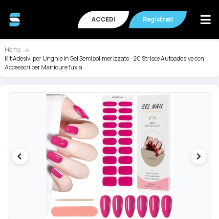
ACCEDI
Registrati
Home
Kit Adesivi per Unghie in Gel Semipolimerizzato - 20 Strisce Autoadesive con
Accessori per Manicure fuxia
Vai
Va
alla
all
fine
de
della
ga
galleria
di
di
im
immagini