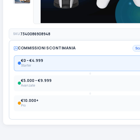
SKU
7340086908948
COMMISSIONI SCONTIMANIA
Sc
€0 – €4.999
Starter
€5.000 – €9.999
Avanzate
€10.000+
Pro