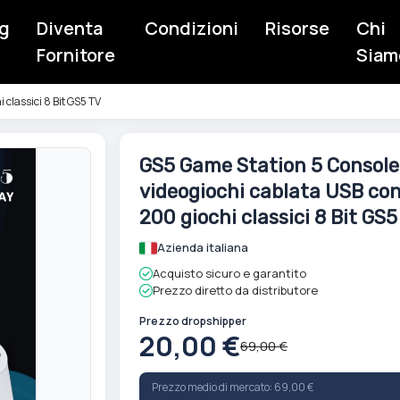
g
Diventa
Condizioni
Risorse
Chi
Fornitore
Siam
classici 8 Bit GS5 TV
Vai
GS5 Game Station 5 Console
all'inizio
videogiochi cablata USB co
della
galleria
200 giochi classici 8 Bit GS5
di
Azienda italiana
immagini
Acquisto sicuro e garantito
Prezzo diretto da distributore
Prezzo dropshipper
20,00 €
69,00 €
Prezzo medio di mercato: 69,00 €