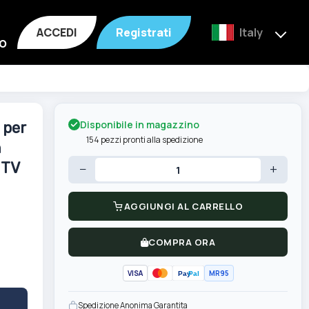
ACCEDI
Registrati
Italy
o
Disponibile in magazzino
 per
154 pezzi pronti alla spedizione
n
 TV
−
+
AGGIUNGI AL CARRELLO
COMPRA ORA
VISA
MR95
Pay
Pal
Spedizione Anonima Garantita