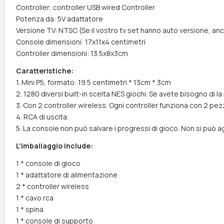
Controller: controller USB wired Controller
Potenza da: 5V adattatore
Versione TV: NTSC (Se il vostro tv set hanno auto versione, an
Console dimensioni: 17x11x4 centimetri
Controller dimensioni: 13.5x8x3cm
Caratteristiche:
1. Mini P5, formato: 19.5 centimetri * 13cm * 3cm
2. 1280 diversi built-in scelta NES giochi. Se avete bisogno di la 
3. Con 2 controller wireless. Ogni controller funziona con 2 pez
4. RCA di uscita.
5. La console non può salvare i progressi di gioco. Non si può 
L'imballaggio include:
1 * console di gioco
1 * adattatore di alimentazione
2 * controller wireless
1 * cavo rca
1 * spina
1 * console di supporto