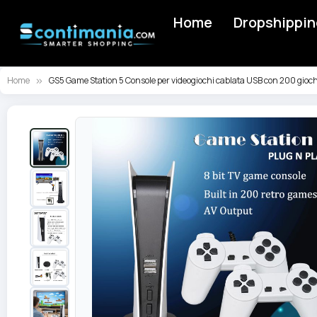
Home
Dropshippin
Home
GS5 Game Station 5 Console per videogiochi cablata USB con 200 giochi 
Vai
alla
fine
della
galleria
di
immagini