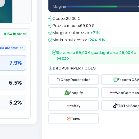
Margine
Costo:
20,00 €
Prezzo medio:
69,00 €
Margine sul prezzo:
+71%
154 in stock
Markup sul costo:
+244.9%
ala automatica
Se vendi a 69,00 € guadagni circa 49,00 € a
pezzo
7.9%
DROPSHIPPER TOOLS
Copy Description
Esporta CSV
6.5%
Shopify
WooCommer
5.2%
eBay
TikTok Sho
Temu