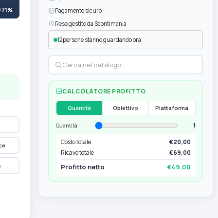
+71%
Pagamento sicuro
Reso gestito da Scontimania
12
persone stanno guardando ora
CALCOLATORE PROFITTO
Quantità
Obiettivo
Piattaforma
1
Quantità
Costo totale
€20,00
ce
Ricavo totale
€69,00
p
Profitto netto
€49,00