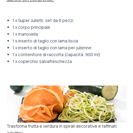
1 x Super Julietti, set da 6 pezzi
1 x corpo principale
1 x manovella
1 x inserto di taglio con lama liscia
1 x inserto di taglio con lama per julienne
1 x contenitore di raccolta (capacità: 900 ml)
1 x coperchio salvafreschezza
Trasforma frutta e verdura in spirali decorative e raffinati
Juliettis!