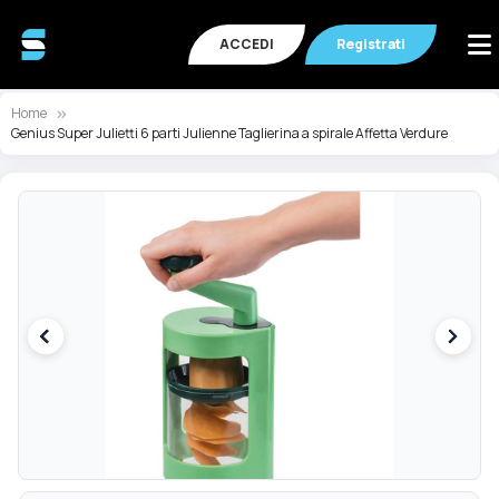
ACCEDI
Registrati
Home
Genius Super Julietti 6 parti Julienne Taglierina a spirale Affetta Verdure
Vai
Va
alla
all
fine
de
della
ga
galleria
di
di
im
immagini