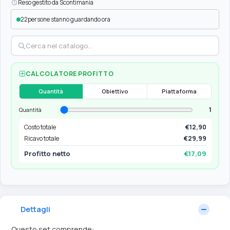
Reso gestito da Scontimania
22
persone stanno guardando ora
CALCOLATORE PROFITTO
Quantità
Obiettivo
Piattaforma
1
Quantità
Costo totale
€12,90
Ricavo totale
€29,99
Profitto netto
€17,09
Dettagli
Questo set comprende: