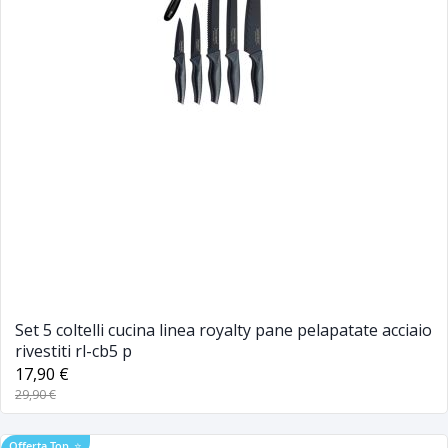
Set 5 coltelli cucina linea royalty pane pelapatate acciaio
rivestiti rl-cb5 p
17,90 €
29,90 €
Offerta Top
⭐