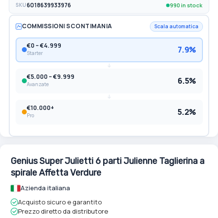
990 in stock
SKU
6018639933976
COMMISSIONI SCONTIMANIA
Scala automatica
€0 – €4.999
7.9%
Starter
€5.000 – €9.999
6.5%
Avanzate
€10.000+
5.2%
Pro
Genius Super Julietti 6 parti Julienne Taglierina a
spirale Affetta Verdure
Azienda italiana
Acquisto sicuro e garantito
Prezzo diretto da distributore