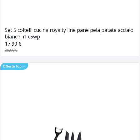
Set 5 coltelli cucina royalty line pane pela patate acciaio
bianchi rl-c5wp
17,90 €
29,90 €
Offerta Top
⭐