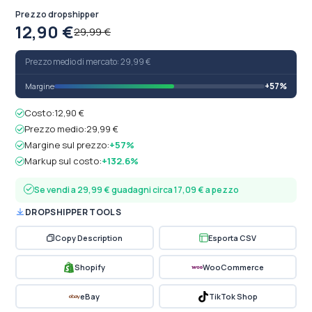
Prezzo dropshipper
12,90 €
29,99 €
Prezzo medio di mercato: 29,99 €
+57%
Margine
Costo:
12,90 €
Prezzo medio:
29,99 €
Margine sul prezzo:
+57%
Markup sul costo:
+132.6%
Se vendi a 29,99 € guadagni circa 17,09 € a pezzo
DROPSHIPPER TOOLS
Copy Description
Esporta CSV
Shopify
WooCommerce
eBay
TikTok Shop