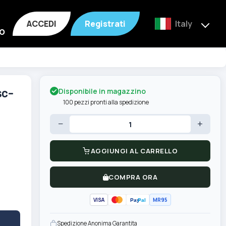
ACCEDI
Registrati
Italy
o
Disponibile in magazzino
sc-
100 pezzi pronti alla spedizione
−
+
AGGIUNGI AL CARRELLO
COMPRA ORA
VISA
MR95
Pay
Pal
Spedizione Anonima Garantita