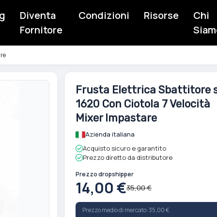
g
Diventa
Condizioni
Risorse
Chi
Fornitore
Siam
are
Vai
Frusta Elettrica Sbattitore 
all'inizio
1620 Con Ciotola 7 Velocità
della
galleria
Mixer Impastare
di
Azienda italiana
immagini
Acquisto sicuro e garantito
Prezzo diretto da distributore
Prezzo dropshipper
14,00 €
35,00 €
Prezzo medio di mercato: 35,00 €