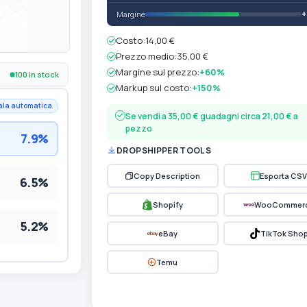
Margine
Costo:
14,00 €
Prezzo medio:
35,00 €
Margine sul prezzo:
+60%
100 in stock
Markup sul costo:
+150%
ala automatica
Se vendi a 35,00 € guadagni circa 21,00 € a
pezzo
7.9%
DROPSHIPPER TOOLS
Copy Description
Esporta CSV
6.5%
Shopify
WooCommer
5.2%
eBay
TikTok Sho
Temu