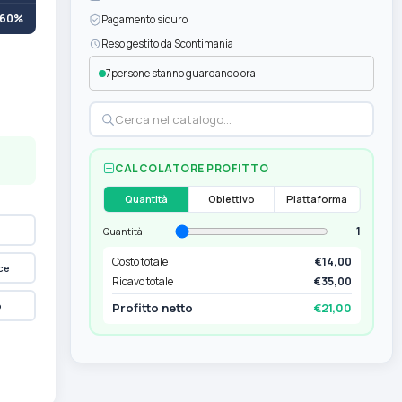
+60%
Pagamento sicuro
Reso gestito da Scontimania
7
persone stanno guardando ora
CALCOLATORE PROFITTO
Quantità
Obiettivo
Piattaforma
1
Quantità
Costo totale
€14,00
ce
Ricavo totale
€35,00
p
Profitto netto
€21,00