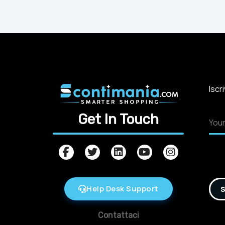
Iscr
Get In Touch
Help Desk Support
S
Contattaci