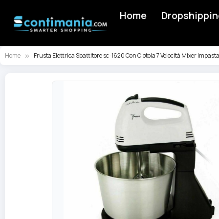
Home
Dropshippin
Home
Frusta Elettrica Sbattitore sc-1620 Con Ciotola 7 Velocità Mixer Impast
Vai
alla
fine
della
galleria
di
immagini