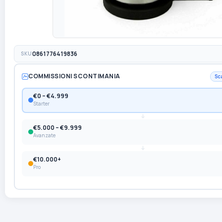
SKU
0861776419836
COMMISSIONI SCONTIMANIA
Sc
€0 – €4.999
Starter
€5.000 – €9.999
Avanzate
€10.000+
Pro