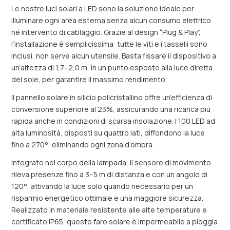
Le nostre luci solari a LED sono la soluzione ideale per
illuminare ogni area esterna senza alcun consumo elettrico
né intervento di cablaggio. Grazie al design “Plug & Play”,
l’installazione è semplicissima: tutte le viti e i tasselli sono
inclusi, non serve alcun utensile. Basta fissare il dispositivo a
un’altezza di 1,7–2,0 m, in un punto esposto alla luce diretta
del sole, per garantire il massimo rendimento.
Il pannello solare in silicio policristallino offre un’efficienza di
conversione superiore al 23%, assicurando una ricarica più
rapida anche in condizioni di scarsa insolazione. I 100 LED ad
alta luminosità, disposti su quattro lati, diffondono la luce
fino a 270°, eliminando ogni zona d’ombra.
Integrato nel corpo della lampada, il sensore di movimento
rileva presenze fino a 3–5 m di distanza e con un angolo di
120°, attivando la luce solo quando necessario per un
risparmio energetico ottimale e una maggiore sicurezza.
Realizzato in materiale resistente alle alte temperature e
certificato IP65, questo faro solare è impermeabile a pioggia