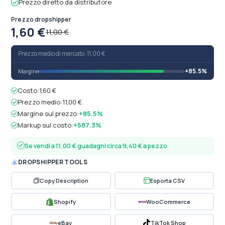
Prezzo diretto da distributore
Prezzo dropshipper
1,60 €
11,00 €
Prezzo medio di mercato: 11,00 €
+85.5%
Margine
Costo:
1,60 €
Prezzo medio:
11,00 €
Margine sul prezzo:
+85.5%
Markup sul costo:
+587.3%
Se vendi a 11,00 € guadagni circa 9,40 € a pezzo
DROPSHIPPER TOOLS
Copy Description
Esporta CSV
Shopify
WooCommerce
eBay
TikTok Shop