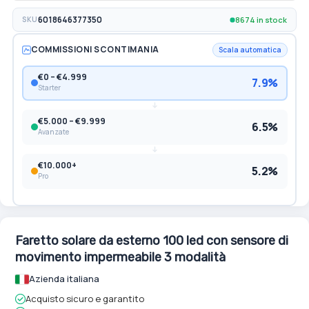
8674 in stock
SKU
6018646377350
COMMISSIONI SCONTIMANIA
Scala automatica
€0 – €4.999
7.9%
Starter
€5.000 – €9.999
6.5%
Avanzate
€10.000+
5.2%
Pro
Faretto solare da esterno 100 led con sensore di
movimento impermeabile 3 modalità
Azienda italiana
Acquisto sicuro e garantito