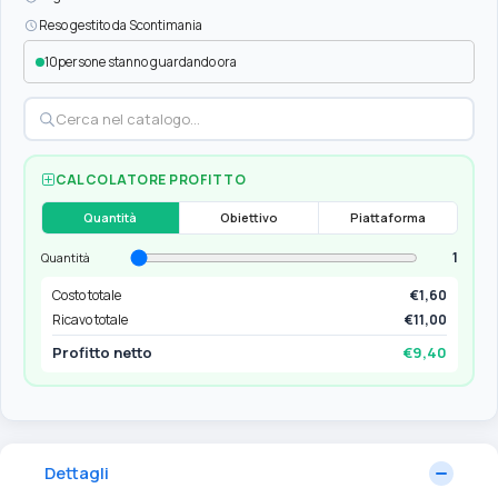
Reso gestito da Scontimania
10
persone stanno guardando ora
CALCOLATORE PROFITTO
Quantità
Obiettivo
Piattaforma
1
Quantità
Costo totale
€1,60
Ricavo totale
€11,00
Profitto netto
€9,40
Dettagli