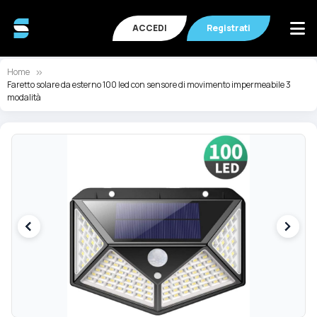
ACCEDI
Registrati
Home
Faretto solare da esterno 100 led con sensore di movimento impermeabile 3
modalità
Vai
Va
alla
all
fine
de
della
ga
galleria
di
di
im
immagini