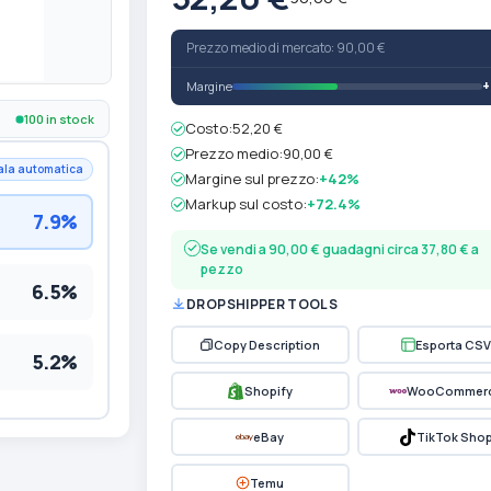
Prezzo medio di mercato: 90,00 €
Margine
100 in stock
Costo:
52,20 €
Prezzo medio:
90,00 €
ala automatica
Margine sul prezzo:
+42%
Markup sul costo:
+72.4%
7.9%
Se vendi a 90,00 € guadagni circa 37,80 € a
pezzo
6.5%
DROPSHIPPER TOOLS
Copy Description
Esporta CSV
5.2%
Shopify
WooCommer
eBay
TikTok Sho
Temu