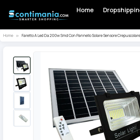
Home
Dropshippin
Home
Faretto A Led Da 200w Smd Con Pannello Solare Sensore Crepuscola
Vai
alla
fine
della
galleria
di
immagini