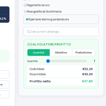
Pagamento sicuro
Reso gestito da Scontimania
+42%
16
persone stanno guardando ora
CALCOLATORE PROFITTO
Quantità
Obiettivo
Piattaforma
1
Quantità
Costo totale
€52,20
Ricavo totale
€90,00
Profitto netto
€37,80
ce
p