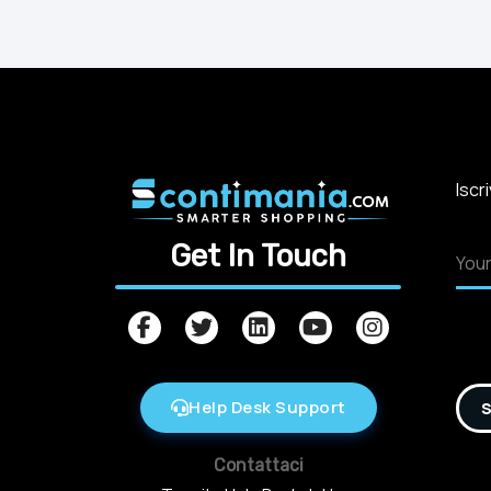
Iscr
Get In Touch
Help Desk Support
S
Contattaci