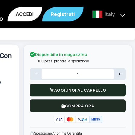
ACCEDI
Registrati
Italy
o
Disponibile in magazzino
 Con
100 pezzi pronti alla spedizione
−
+
o
AGGIUNGI AL CARRELLO
COMPRA ORA
VISA
MR95
Pay
Pal
Spedizione Anonima Garantita