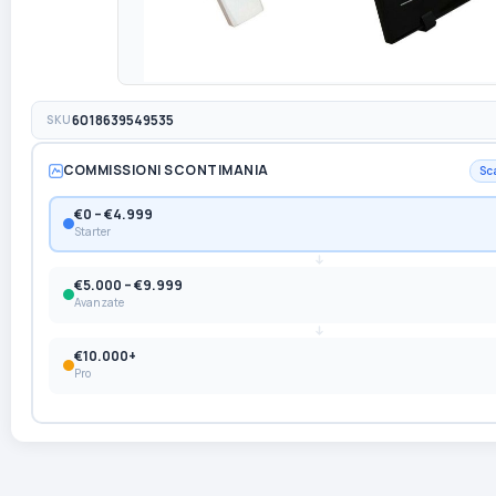
SKU
6018639549535
COMMISSIONI SCONTIMANIA
Sc
€0 – €4.999
Starter
€5.000 – €9.999
Avanzate
€10.000+
Pro