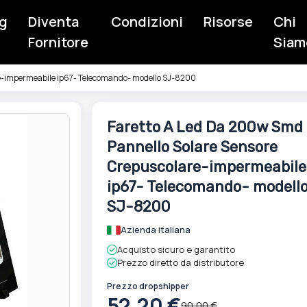
g
Diventa
Condizioni
Risorse
Chi
Fornitore
Siam
re-impermeabile ip67- Telecomando- modello SJ-8200
Vai
Faretto A Led Da 200w Smd
all'inizio
Pannello Solare Sensore
della
galleria
Crepuscolare-impermeabile
di
ip67- Telecomando- modell
immagini
SJ-8200
Azienda italiana
Acquisto sicuro e garantito
Prezzo diretto da distributore
Prezzo dropshipper
52,20 €
90,00 €