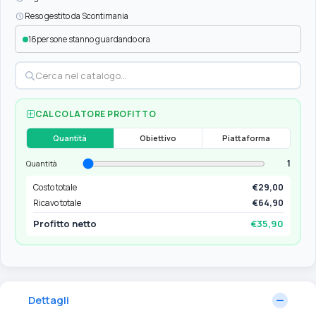
Reso gestito da Scontimania
16
persone stanno guardando ora
CALCOLATORE PROFITTO
Quantità
Obiettivo
Piattaforma
1
Quantità
Costo totale
€29,00
Ricavo totale
€64,90
Profitto netto
€35,90
Dettagli