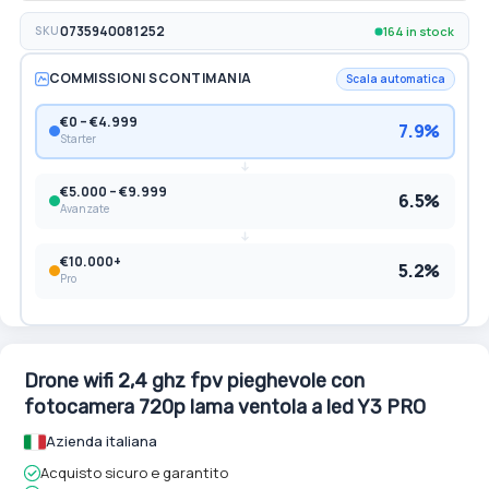
164 in stock
SKU
0735940081252
COMMISSIONI SCONTIMANIA
Scala automatica
€0 – €4.999
7.9%
Starter
€5.000 – €9.999
6.5%
Avanzate
€10.000+
5.2%
Pro
Drone wifi 2,4 ghz fpv pieghevole con
fotocamera 720p lama ventola a led Y3 PRO
Azienda italiana
Acquisto sicuro e garantito