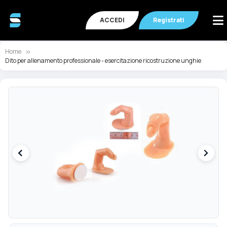
ACCEDI
Registrati
Home
Dito per allenamento professionale - esercitazione ricostruzione unghie
Vai
Va
alla
all
fine
de
della
ga
galleria
di
di
im
immagini