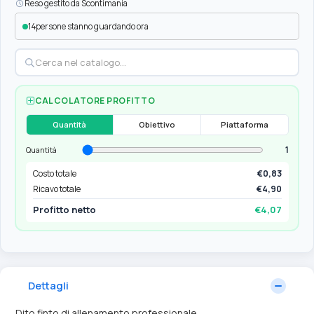
Reso gestito da Scontimania
14
persone stanno guardando ora
CALCOLATORE PROFITTO
Quantità
Obiettivo
Piattaforma
1
Quantità
Costo totale
€0,83
Ricavo totale
€4,90
Profitto netto
€4,07
Dettagli
Dito finto di allenamento professionale