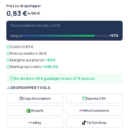
Prezzo dropshipper
0,83 €
4,90 €
Prezzo medio di mercato: 4,90 €
+83%
Margine
Costo:
0,83 €
Prezzo medio:
4,90 €
Margine sul prezzo:
+83%
Markup sul costo:
+488.2%
Se vendi a 4,90 € guadagni circa 4,07 € a pezzo
DROPSHIPPER TOOLS
Copy Description
Esporta CSV
Shopify
WooCommerce
eBay
TikTok Shop