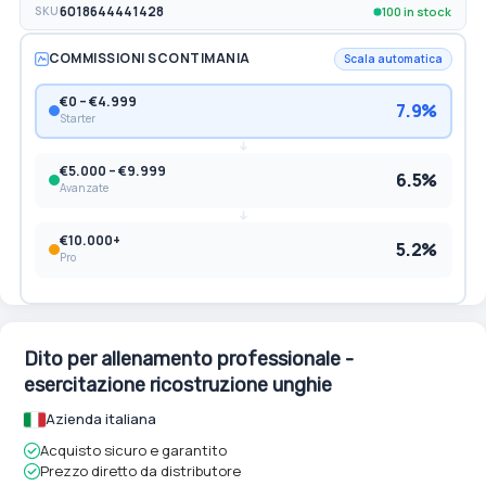
100 in stock
SKU
6018644441428
COMMISSIONI SCONTIMANIA
Scala automatica
€0 – €4.999
7.9%
Starter
€5.000 – €9.999
6.5%
Avanzate
€10.000+
5.2%
Pro
Dito per allenamento professionale -
esercitazione ricostruzione unghie
Azienda italiana
Acquisto sicuro e garantito
Prezzo diretto da distributore