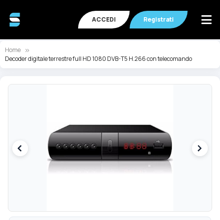
ACCEDI
Registrati
Home
Decoder digitale terrestre full HD 1080 DVB-T5 H.266 con telecomando
Vai
Va
alla
all
fine
de
della
ga
galleria
di
di
im
immagini