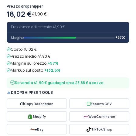
Prezzo dropshipper
18,02 €
41,90 €
Prezzo medio di mercato: 41,90 €
+57%
Margine
Costo:
18,02 €
Prezzo medio:
41,90 €
Margine sul prezzo:
+57%
Markup sul costo:
+132.6%
Se vendi a 41,90 € guadagni circa 23,88 € a pezzo
DROPSHIPPER TOOLS
Copy Description
Esporta CSV
Shopify
WooCommerce
eBay
TikTok Shop