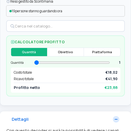
Reso gestito da Scontimania
19
persone stanno guardando ora
CALCOLATORE PROFITTO
Quantità
Obiettivo
Piattaforma
1
Quantità
Costo totale
€18,02
Ricavo totale
€41,90
Profitto netto
€23,88
Dettagli
Con questo decoder si avrà la possibilità di vedere i canali