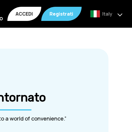
ACCEDI
Registrati
Italy
o
ntornato
o a world of convenience.”