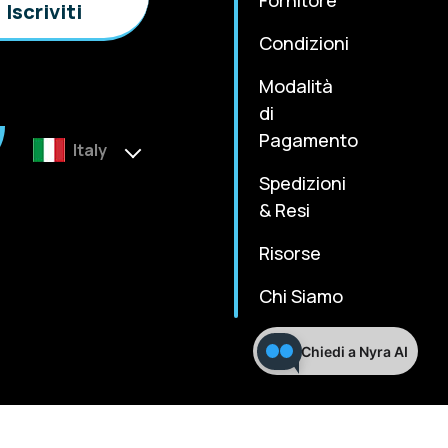
Condizioni
Modalità
di
Pagamento
Italy
Spedizioni
& Resi
Risorse
Chi Siamo
Chiedi a Nyra AI
m
Terms & Condition
Privacy Policy