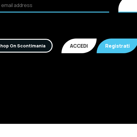
ACCEDI
Registrati
hop On Scontimania
Inc. All rights reserved. P.IVA: 02921170805 Scontimania.co