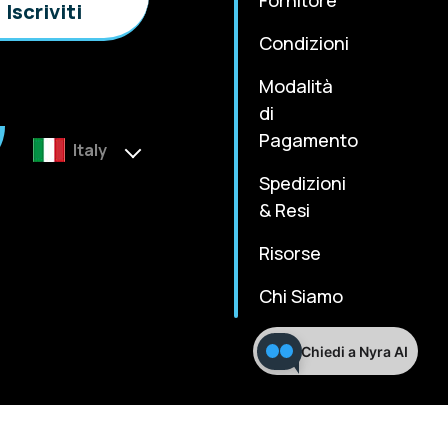
Condizioni
Modalità
di
Pagamento
Italy
Spedizioni
& Resi
Risorse
Chi Siamo
Chiedi a Nyra AI
m
Terms & Condition
Privacy Policy