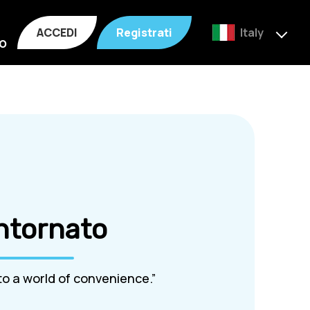
ACCEDI
Registrati
Italy
o
ntornato
o a world of convenience.”