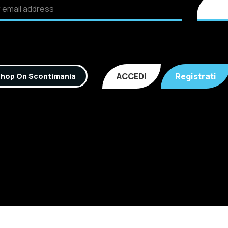
ACCEDI
Registrati
hop On Scontimania
Inc. All rights reserved. P.IVA: 02921170805 Scontimania.co