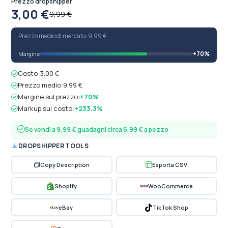
Prezzo dropshipper
3,00 €
9,99 €
Prezzo medio di mercato: 9,99 €
+70%
Margine
Costo:
3,00 €
Prezzo medio:
9,99 €
Margine sul prezzo:
+70%
Markup sul costo:
+233.3%
Se vendi a 9,99 € guadagni circa 6,99 € a pezzo
DROPSHIPPER TOOLS
Copy Description
Esporta CSV
Shopify
WooCommerce
eBay
TikTok Shop