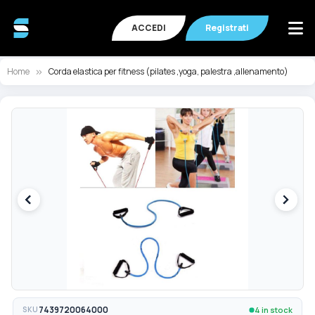
ACCEDI
Registrati
Home
Corda elastica per fitness (pilates ,yoga, palestra ,allenamento)
Vai
Va
alla
all
fine
de
della
ga
galleria
di
di
im
immagini
4 in stock
SKU
7439720064000