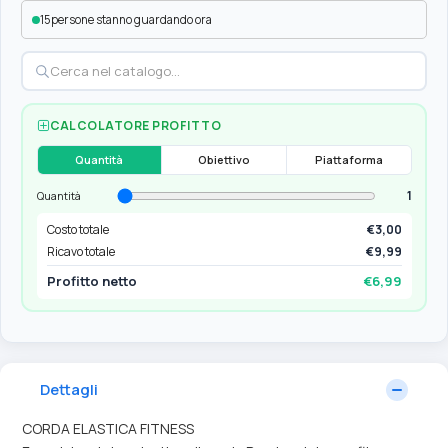
15
persone stanno guardando ora
CALCOLATORE PROFITTO
Quantità
Obiettivo
Piattaforma
1
Quantità
Costo totale
€3,00
Ricavo totale
€9,99
Profitto netto
€6,99
Dettagli
CORDA ELASTICA FITNESS