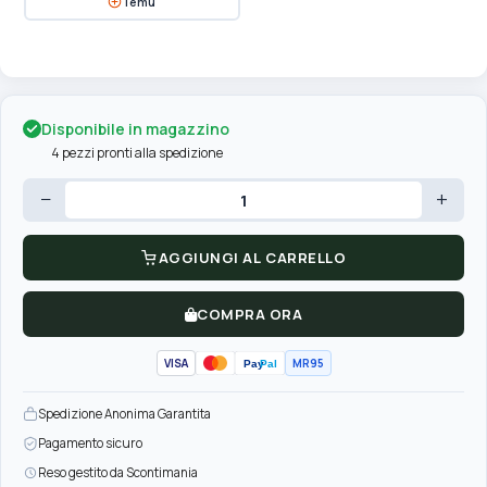
Temu
Disponibile in magazzino
4 pezzi pronti alla spedizione
−
+
AGGIUNGI AL CARRELLO
COMPRA ORA
VISA
MR95
Pay
Pal
Spedizione Anonima Garantita
Pagamento sicuro
Reso gestito da Scontimania