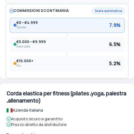
COMMISSIONI SCONTIMANIA
Scala automatica
€0 – €4.999
7.9%
Starter
€5.000 – €9.999
6.5%
Avanzate
€10.000+
5.2%
Pro
Corda elastica per fitness (pilates ,yoga, palestra
,allenamento)
Azienda italiana
Acquisto sicuro e garantito
Prezzo diretto da distributore