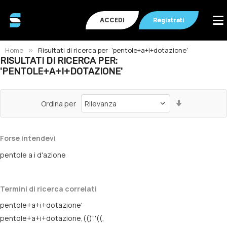
ACCEDI
Registrati
Home
Risultati di ricerca per: 'pentole+a+i+dotazione'
RISULTATI DI RICERCA PER:
'PENTOLE+A+I+DOTAZIONE'
Imposta
Ordina per
la
direzione
crescente
Forse intendevi
pentole a i d'azione
Termini di ricerca correlati
pentole+a+i+dotazione'
pentole+a+i+dotazione,(()".'((,