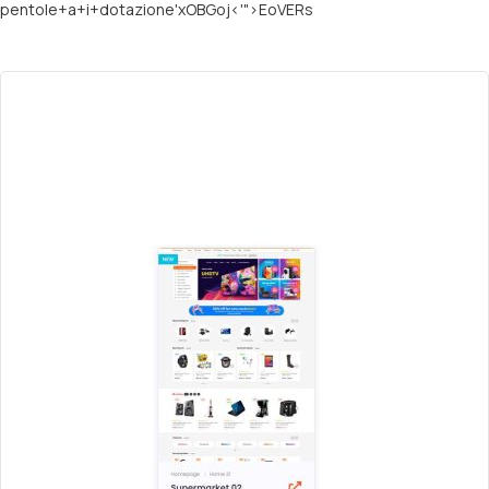
pentole+a+i+dotazione'xOBGoj<'">EoVERs