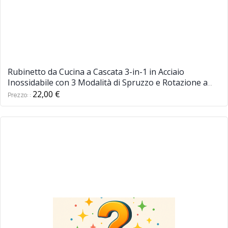
Rubinetto da Cucina a Cascata 3-in-1 in Acciaio
Inossidabile con 3 Modalità di Spruzzo e Rotazione a
360° - Anti-Spruzzo, Facile Installazione, Ideale per
22,00 €
Prezzo:
Lavello