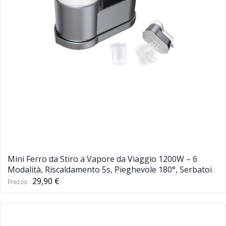
Mini Ferro da Stiro a Vapore da Viaggio 1200W – 6
Modalità, Riscaldamento 5s, Pieghevole 180°, Serbatoio
120ml, Piastra Ceramica Antiaderente
29,90 €
Prezzo: