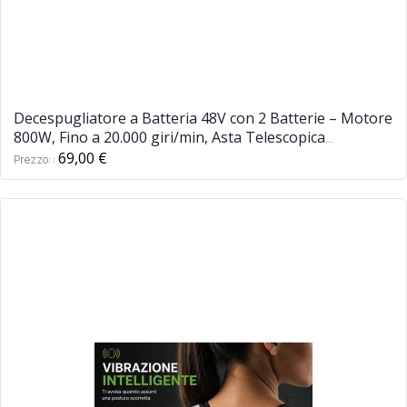
Decespugliatore a Batteria 48V con 2 Batterie – Motore
800W, Fino a 20.000 giri/min, Asta Telescopica
Regolabile
69,00 €
Prezzo: