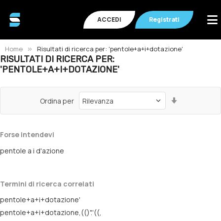
ACCEDI
Registrati
Home
Risultati di ricerca per: 'pentole+a+i+dotazione'
RISULTATI DI RICERCA PER:
'PENTOLE+A+I+DOTAZIONE'
Imposta
Ordina per
la
direzione
crescente
Forse intendevi
pentole a i d'azione
Termini di ricerca correlati
pentole+a+i+dotazione'
pentole+a+i+dotazione,(()".'((,