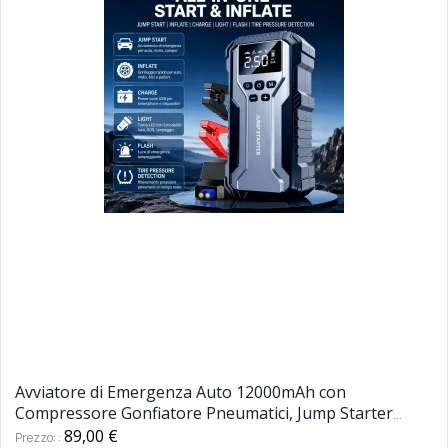
Avviatore di Emergenza Auto 12000mAh con
Compressore Gonfiatore Pneumatici, Jump Starter
Multifunzione, Power Bank Type-C, Display Digitale e
89,00 €
Prezzo: