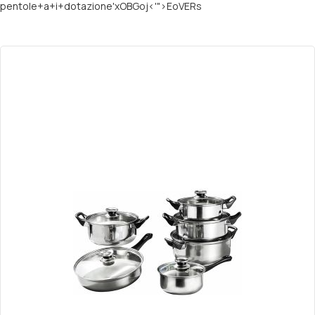
pentole+a+i+dotazione'xOBGoj<'">EoVERs