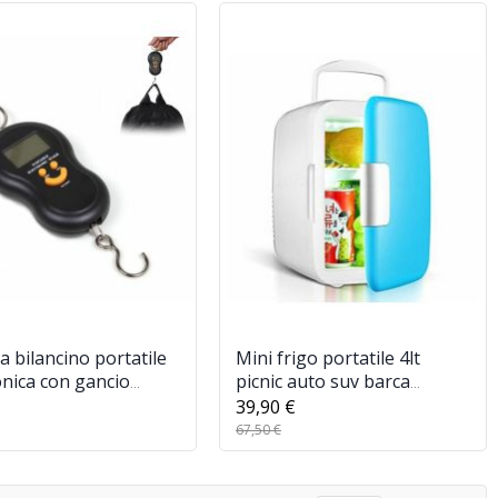
ia bilancino portatile
Mini frigo portatile 4lt
onica con gancio
picnic auto suv barca
caccia valigie 40 kg
camper riscalda caldo
39,90 €
freddo 12v
67,50 €