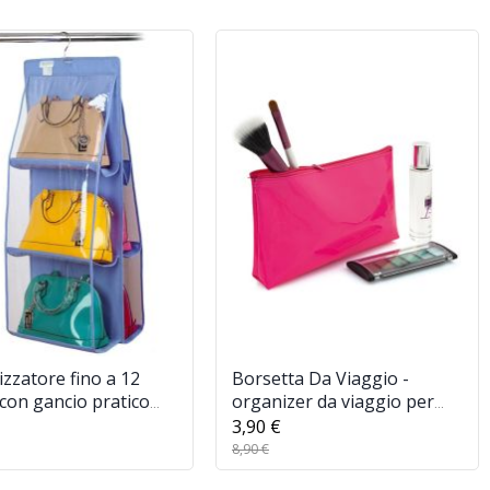
zzatore fino a 12
Borsetta Da Viaggio -
con gancio pratico
organizer da viaggio per
zer da armadio o
Cosmetici Impermeabile
3,90 €
8,90 €