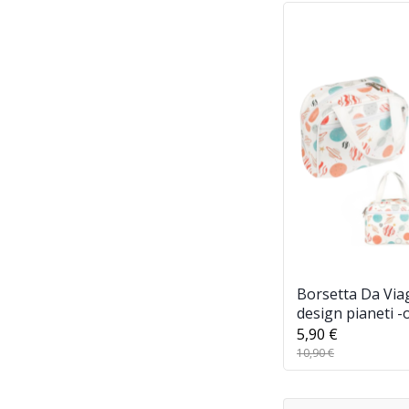
Borsetta Da Via
design pianeti -
da viaggio per C
5,90 €
Impermeabile
10,90 €