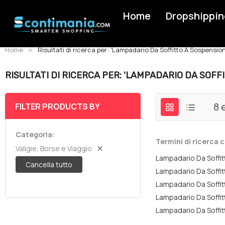
Home
Dropshippin
Home
Risultati di ricerca per: 'Lampadario Da Soffitto A Sospensi
RISULTATI DI RICERCA PER: 'LAMPADARIO DA SOF
8
e
FILTER PRODUCTS BY
Categoria
Termini di ricerca c
Valigie, Borse e Viaggio
Lampadario Da Soff
Cancella tutto
Lampadario Da Soff
Lampadario Da Soff
Lampadario Da Soff
Lampadario Da Soff