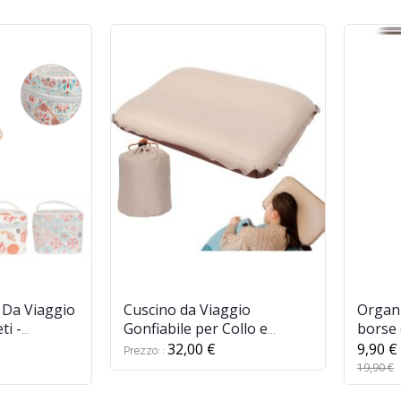
 Da Viaggio
Cuscino da Viaggio
Organi
ti -
Gonfiabile per Collo e
borse 
aggio per
Testa, Compatto e Leggero,
organi
32,00 €
9,90 €
Prezzo:
meabile
Pieghevole, Multifunzione
porta
19,90 €