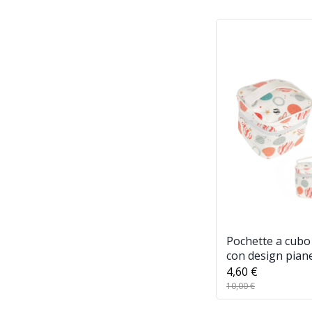
Pochette a cubo
con design piane
organizer da vi
4,60 €
Cosmetici Imper
10,00 €