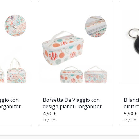
ggio con
Borsetta Da Viaggio con
Bilanc
organizer
design pianeti -organizer
elettr
osmetici
da viaggio per Cosmetici
pesca 
4,90 €
5,90 €
Impermeabile
10,90 €
19,90 €