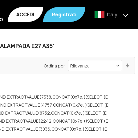
ACCEDI
Registrati
Italy
o
TALAMPADA E27 A35'
Im
Ordina per
la
dir
cr
') AND EXTRACTVALUE(7338,CONCAT(0x7e,((SELECT (E
%") AND EXTRACTVALUE(4757,CONCAT(0x7e,((SELECT (E
)) AND EXTRACTVALUE(8752,CONCAT(0x7e,((SELECT (E
)) AND EXTRACTVALUE(2242,CONCAT(0x7e,((SELECT (E
)) AND EXTRACTVALUE(3836,CONCAT(0x7e,((SELECT (E