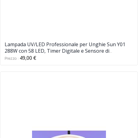
Lampada UV/LED Professionale per Unghie Sun Y01
288W con 58 LED, Timer Digitale e Sensore di
Movimento - Perfetta per Manicure e Pedicure
49,00 €
Prezzo: