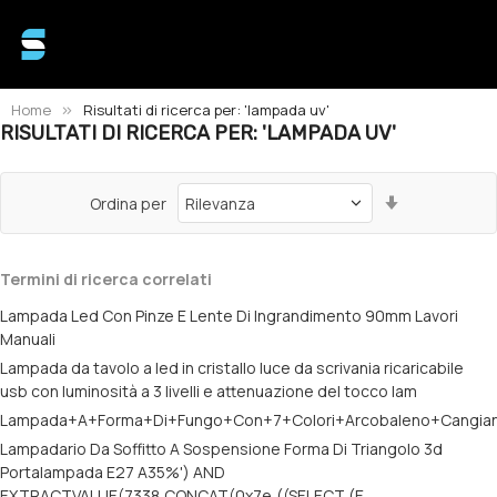
Home
Risultati di ricerca per: 'lampada uv'
RISULTATI DI RICERCA PER: 'LAMPADA UV'
Imposta
Ordina per
la
direzione
crescente
Termini di ricerca correlati
Lampada Led Con Pinze E Lente Di Ingrandimento 90mm Lavori
Manuali
Lampada da tavolo a led in cristallo luce da scrivania ricaricabile
usb con luminosità a 3 livelli e attenuazione del tocco lam
Lampada+A+Forma+Di+Fungo+Con+7+Colori+Arcobaleno+Cangianti,
Lampadario Da Soffitto A Sospensione Forma Di Triangolo 3d
Portalampada E27 A35%') AND
EXTRACTVALUE(7338,CONCAT(0x7e,((SELECT (E