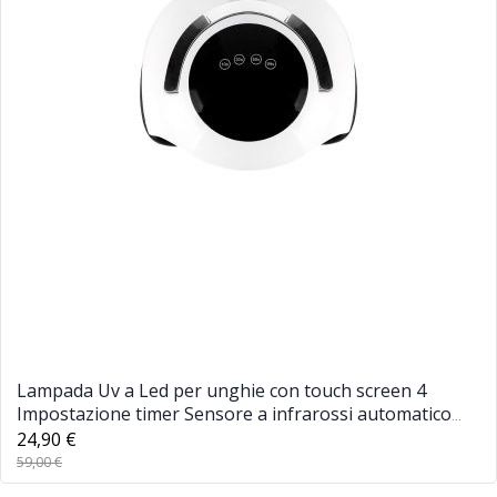
Lampada Uv a Led per unghie con touch screen 4
Impostazione timer Sensore a infrarossi automatico
120 W Luce per smalto gel ad asciugatura rapida
24,90 €
59,00 €