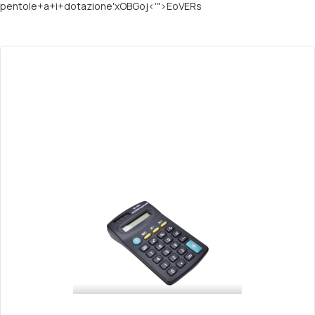
pentole+a+i+dotazione'xOBGoj<'">EoVERs