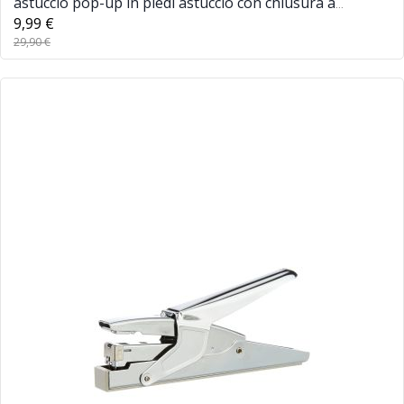
astuccio pop-up in piedi astuccio con chiusura a
cerniera per cancelleria cosmetica ufficio scuola
9,99 €
29,90 €