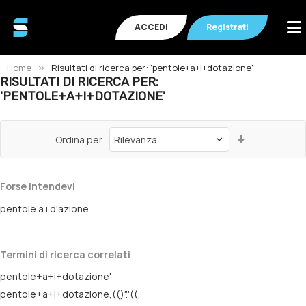
ACCEDI
Registrati
Home
Risultati di ricerca per: 'pentole+a+i+dotazione'
RISULTATI DI RICERCA PER:
'PENTOLE+A+I+DOTAZIONE'
Imposta
Ordina per
la
direzione
crescente
Forse intendevi
pentole a i d'azione
Termini di ricerca correlati
pentole+a+i+dotazione'
pentole+a+i+dotazione,(()".'((,