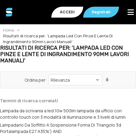
ACCEDI
Registrati
Home
Risultati di ricerca per: 'Lampada Led Con Pinze E Lente Di
Ingrandimento 90mm Lavori Manuali'
RISULTATI DI RICERCA PER: 'LAMPADA LED CON
PINZE E LENTE DI INGRANDIMENTO 90MM LAVORI
MANUALI'
Imposta
Ordina per
la
direzione
crescente
Termini di ricerca correlati
Lampada da scrivania a led 10w 500lm lampada da ufficio con
controllo touch con 3 modalità di illuminazione e 3 livelli di lumin
Lampadario Da Soffitto A Sospensione Forma Di Triangolo 3d
Portalampada E27 A35%') AND