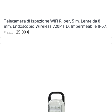
Telecamera di Ispezione WiFi Riloer, 5 m, Lente da 8
mm, Endoscopio Wireless 720P HD, Impermeabile IP67,
con 6 LED, Compatibile con iPhone, Android, PC, iPad
25,00 €
Prezzo: