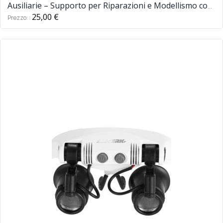
Ausiliarie – Supporto per Riparazioni e Modellismo con
Lente da 90 mm
25,00 €
Prezzo: