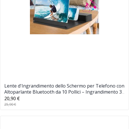
Lente d'Ingrandimento dello Schermo per Telefono con
Altoparlante Bluetooth da 10 Pollici – Ingrandimento 3-
5X, Audio Stereo
20,90 €
25,90 €