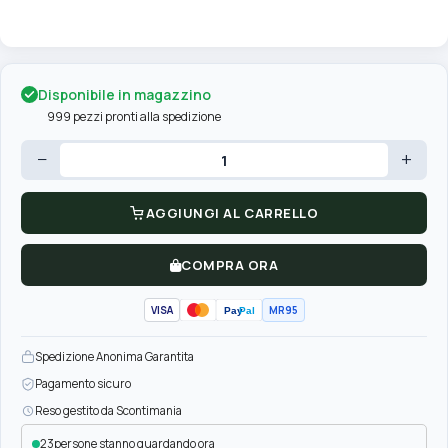
Disponibile in magazzino
999 pezzi pronti alla spedizione
−
+
AGGIUNGI AL CARRELLO
COMPRA ORA
VISA
MR95
Pay
Pal
Spedizione Anonima Garantita
Pagamento sicuro
Reso gestito da Scontimania
23
persone stanno guardando ora