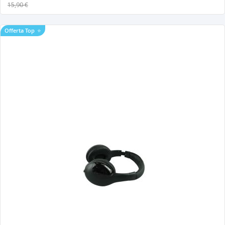
15,90 €
Offerta Top
⭐