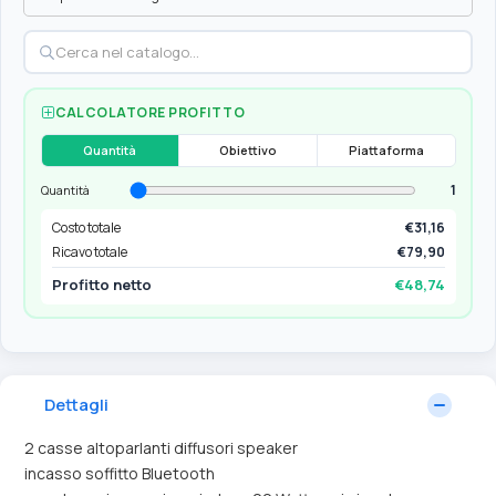
CALCOLATORE PROFITTO
Quantità
Obiettivo
Piattaforma
1
Quantità
Costo totale
€31,16
Ricavo totale
€79,90
Profitto netto
€48,74
Dettagli
2 casse altoparlanti diffusori speaker
incasso soffitto Bluetooth