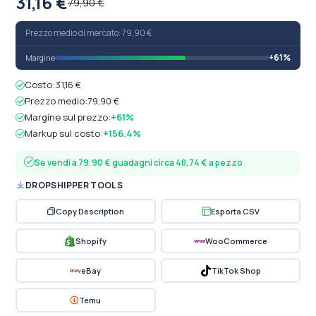
31,16 €
79,90 €
Prezzo medio di mercato: 79,90 €
+61%
Margine
Costo:
31,16 €
Prezzo medio:
79,90 €
Margine sul prezzo:
+61%
Markup sul costo:
+156.4%
Se vendi a 79,90 € guadagni circa 48,74 € a pezzo
DROPSHIPPER TOOLS
Copy Description
Esporta CSV
Shopify
WooCommerce
eBay
TikTok Shop
Temu