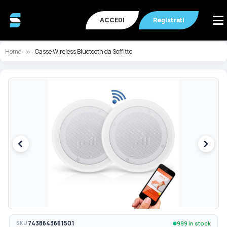
ACCEDI
Registrati
Home
Casse Wireless Bluetooth da Soffitto
Vai
Va
alla
all
fine
de
della
ga
galleria
di
di
im
immagini
999 in stock
SKU
7438643661501