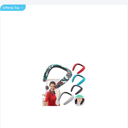
Offerta Top
⭐