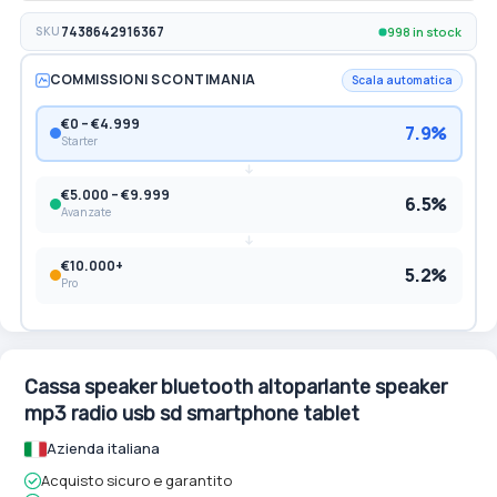
998 in stock
SKU
7438642916367
COMMISSIONI SCONTIMANIA
Scala automatica
€0 – €4.999
7.9%
Starter
€5.000 – €9.999
6.5%
Avanzate
€10.000+
5.2%
Pro
Cassa speaker bluetooth altoparlante speaker
mp3 radio usb sd smartphone tablet
Azienda italiana
Acquisto sicuro e garantito