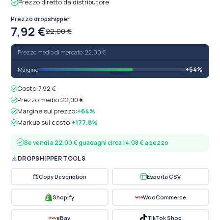
Prezzo diretto da distributore
Prezzo dropshipper
7,92 €
22,00 €
Prezzo medio di mercato: 22,00 €
+64%
Margine
Costo:
7,92 €
Prezzo medio:
22,00 €
Margine sul prezzo:
+64%
Markup sul costo:
+177.8%
Se vendi a 22,00 € guadagni circa 14,08 € a pezzo
DROPSHIPPER TOOLS
Copy Description
Esporta CSV
Shopify
WooCommerce
eBay
TikTok Shop