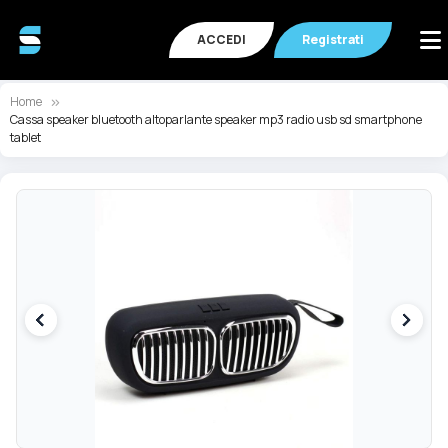
ACCEDI
Registrati
Home
Cassa speaker bluetooth altoparlante speaker mp3 radio usb sd smartphone
tablet
Vai
Va
alla
all
fine
de
della
ga
galleria
di
di
im
immagini