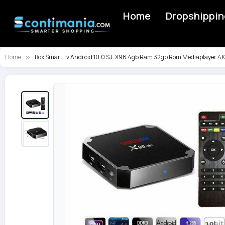
Home
Dropshippin
Home
Box Smart Tv Android 10.0 SJ-X96 4gb Ram 32gb Rom Mediaplayer 4K
Vai
alla
fine
della
galleria
di
immagini