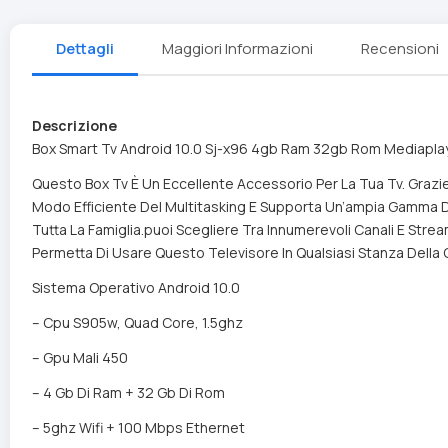
Dettagli
Maggiori Informazioni
Recensioni
Descrizione
Box Smart Tv Android 10.0 Sj-x96 4gb Ram 32gb Rom Mediaplay
Questo Box Tv È Un Eccellente Accessorio Per La Tua Tv. Grazie 
Modo Efficiente Del Multitasking E Supporta Un’ampia Gamma Di
Tutta La Famiglia.puoi Scegliere Tra Innumerevoli Canali E Str
Permetta Di Usare Questo Televisore In Qualsiasi Stanza Della 
Sistema Operativo Android 10.0
– Cpu S905w, Quad Core, 1.5ghz
– Gpu Mali 450
– 4 Gb Di Ram + 32 Gb Di Rom
– 5ghz Wifi + 100 Mbps Ethernet