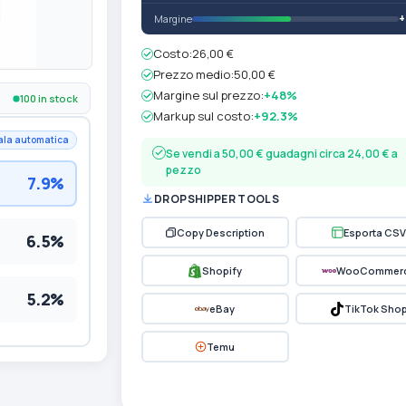
Margine
Costo:
26,00 €
Prezzo medio:
50,00 €
Margine sul prezzo:
+48%
100 in stock
Markup sul costo:
+92.3%
ala automatica
Se vendi a 50,00 € guadagni circa 24,00 € a
pezzo
7.9%
DROPSHIPPER TOOLS
Copy Description
Esporta CSV
6.5%
Shopify
WooCommer
5.2%
eBay
TikTok Sho
Temu