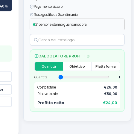
+48%
Pagamento sicuro
Reso gestito da Scontimania
21
persone stanno guardando ora
CALCOLATORE PROFITTO
Quantità
Obiettivo
Piattaforma
1
Quantità
Costo totale
€26,00
ce
Ricavo totale
€50,00
p
Profitto netto
€24,00