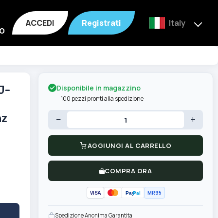
ACCEDI
Registrati
Italy
o
Disponibile in magazzino
J-
100 pezzi pronti alla spedizione
hz
−
+
AGGIUNGI AL CARRELLO
COMPRA ORA
VISA
MR95
Pay
Pal
Spedizione Anonima Garantita