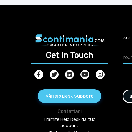
Iscr
Get In Touch
Help Desk Support
S
Contattaci
Tramite Help Desk dal tuo
account