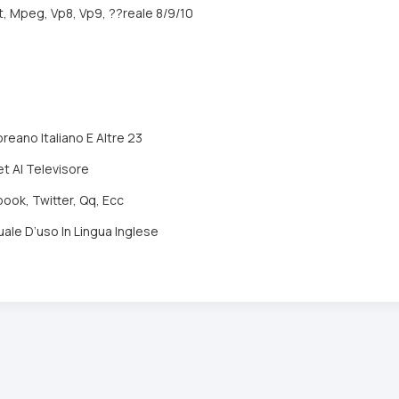
t, Mpeg, Vp8, Vp9, ??reale 8/9/10
eano Italiano E Altre 23
et Al Televisore
book, Twitter, Qq, Ecc
ale D’uso In Lingua Inglese