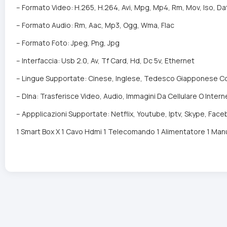
– Formato Video: H.265, H.264, Avi, Mpg, Mp4, Rm, Mov, Iso, Da
– Formato Audio: Rm, Aac, Mp3, Ogg, Wma, Flac
– Formato Foto: Jpeg, Png, Jpg
– Interfaccia: Usb 2.0, Av, Tf Card, Hd, Dc 5v, Ethernet
– Lingue Supportate: Cinese, Inglese, Tedesco Giapponese Cor
– Dlna: Trasferisce Video, Audio, Immagini Da Cellulare O Intern
– Appplicazioni Supportate: Netflix, Youtube, Iptv, Skype, Face
1 Smart Box X 1 Cavo Hdmi 1 Telecomando 1 Alimentatore 1 Manu