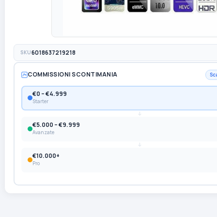
SKU
6018637219218
COMMISSIONI SCONTIMANIA
Sc
€0 – €4.999
Starter
€5.000 – €9.999
Avanzate
€10.000+
Pro