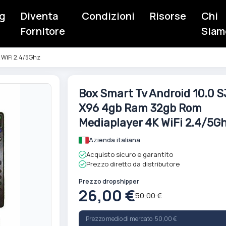
g
Diventa
Condizioni
Risorse
Chi
Fornitore
Siam
 WiFi 2.4/5Ghz
Vai
Box Smart Tv Android 10.0 S
all'inizio
X96 4gb Ram 32gb Rom
della
galleria
Mediaplayer 4K WiFi 2.4/5G
di
Azienda italiana
immagini
Acquisto sicuro e garantito
Prezzo diretto da distributore
Prezzo dropshipper
26,00 €
50,00 €
Prezzo medio di mercato: 50,00 €