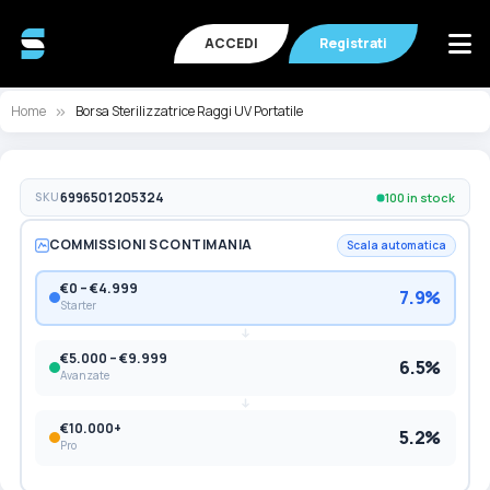
ACCEDI
Registrati
Home
Borsa Sterilizzatrice Raggi UV Portatile
Vai
Va
100 in stock
SKU
6996501205324
alla
all
fine
de
COMMISSIONI SCONTIMANIA
della
ga
Scala automatica
galleria
di
€0 – €4.999
di
im
7.9%
Starter
immagini
€5.000 – €9.999
6.5%
Avanzate
€10.000+
5.2%
Pro