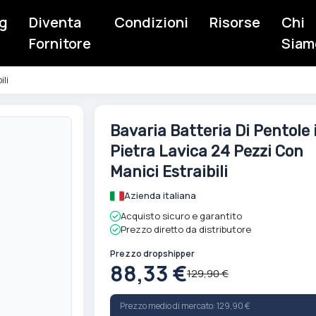
g
Diventa
Condizioni
Risorse
Chi
Fornitore
Siam
ili
Vai
Bavaria Batteria Di Pentole 
all'inizio
Pietra Lavica 24 Pezzi Con
della
galleria
Manici Estraibili
di
Azienda italiana
immagini
Acquisto sicuro e garantito
Prezzo diretto da distributore
Prezzo dropshipper
88,33 €
129,90 €
Prezzo medio di mercato: 129,90 €