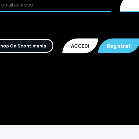
ACCEDI
Registrati
hop On Scontimania
Inc. All rights reserved. P.IVA: 02921170805 Scontimania.co