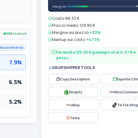
Margine
Costo:
88,33 €
Prezzo medio:
129,90 €
Margine sul prezzo:
+32%
988 in stock
Markup sul costo:
+47.1%
ala automatica
Se vendi a 129,90 € guadagni circa 41,57 € a
pezzo
7.9%
DROPSHIPPER TOOLS
Copy Description
Esporta CSV
6.5%
Shopify
WooCommer
5.2%
eBay
TikTok Sho
Temu