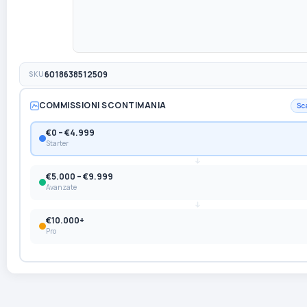
SKU
6018638512509
COMMISSIONI SCONTIMANIA
Sc
€0 – €4.999
Starter
€5.000 – €9.999
Avanzate
€10.000+
Pro