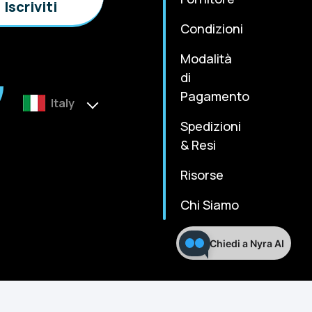
Condizioni
Modalità
di
Pagamento
Italy
Spedizioni
& Resi
Risorse
Chi Siamo
Chiedi a Nyra AI
m
Terms & Condition
Privacy Policy