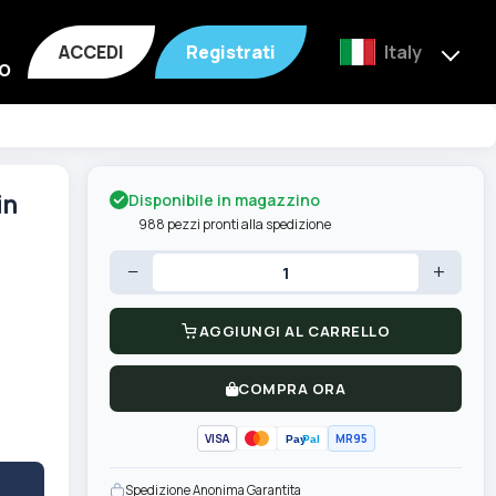
ACCEDI
Registrati
Italy
o
Disponibile in magazzino
in
988 pezzi pronti alla spedizione
−
+
AGGIUNGI AL CARRELLO
COMPRA ORA
VISA
MR95
Pay
Pal
Spedizione Anonima Garantita