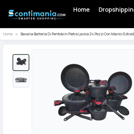
Home
Dropshippin
Home
Bavaria Batteria Di Pentole in Pietra Lavica 24 Pezzi Con Manici Estraib
Vai
alla
fine
della
galleria
di
immagini