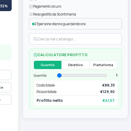
+32%
Pagamento sicuro
Reso gestito da Scontimania
23
persone stanno guardando ora
CALCOLATORE PROFITTO
Quantità
Obiettivo
Piattaforma
1
Quantità
Costo totale
€88,33
ce
Ricavo totale
€129,90
p
Profitto netto
€41,57