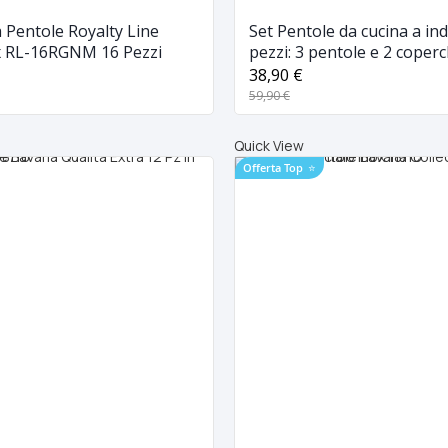
a Pentole Royalty Line
Set Pentole da cucina a in
ox RL-16RGNM 16 Pezzi
pezzi: 3 pentole e 2 coperchi
Magefesa Rosso
38,90 €
59,90 €
Quick View
Offerta Top
⭐