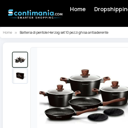
Home
Dropshippin
Home
Batteria di pentole Herzog set 10 pezzi ghisa antiaderente
Vai
alla
fine
della
galleria
di
immagini