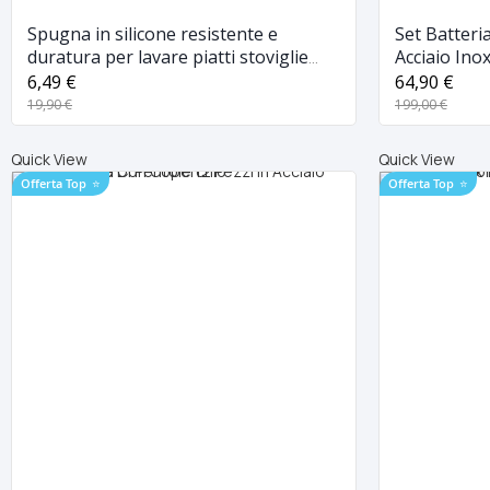
Spugna in silicone resistente e
Set Batteri
duratura per lavare piatti stoviglie
Acciaio In
pentole
6,49 €
64,90 €
19,90 €
199,00 €
Quick View
Quick View
Offerta Top
⭐
Offerta Top
⭐