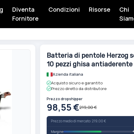
g
Diventa
Condizioni
Risorse
Chi
Fornitore
Siam
Vai
Batteria di pentole Herzog s
all'inizio
10 pezzi ghisa antiaderente
della
galleria
Azienda italiana
di
Acquisto sicuro e garantito
immagini
Prezzo diretto da distributore
Prezzo dropshipper
98,55 €
219,00 €
Prezzo medio di mercato: 219,00 €
Margine