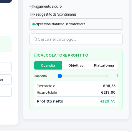
Pagamento sicuro
Reso gestito da Scontimania
21
persone stanno guardando ora
a
CALCOLATORE PROFITTO
Quantità
Obiettivo
Piattaforma
1
Quantità
ce
Costo totale
€98,55
p
Ricavo totale
€219,00
Profitto netto
€120,45