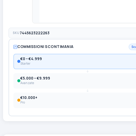
SKU
7445623222263
COMMISSIONI SCONTIMANIA
Sc
€0 – €4.999
Starter
€5.000 – €9.999
Avanzate
€10.000+
Pro