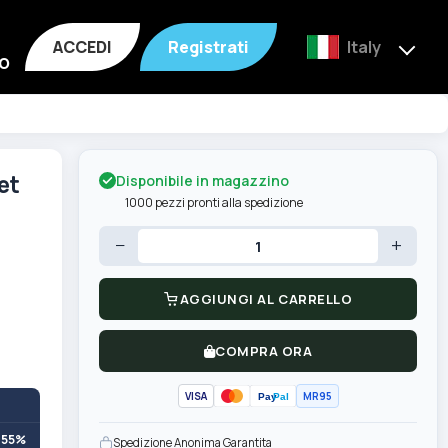
ACCEDI
Registrati
Italy
o
Disponibile in magazzino
et
1000 pezzi pronti alla spedizione
−
+
AGGIUNGI AL CARRELLO
COMPRA ORA
VISA
MR95
Pay
Pal
+55%
Spedizione Anonima Garantita