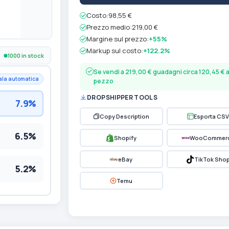
Costo:
98,55 €
Prezzo medio:
219,00 €
Margine sul prezzo:
+55%
Markup sul costo:
+122.2%
1000 in stock
Se vendi a 219,00 € guadagni circa 120,45 € 
ala automatica
pezzo
DROPSHIPPER TOOLS
7.9%
Copy Description
Esporta CSV
6.5%
Shopify
WooCommer
eBay
TikTok Sho
5.2%
Temu