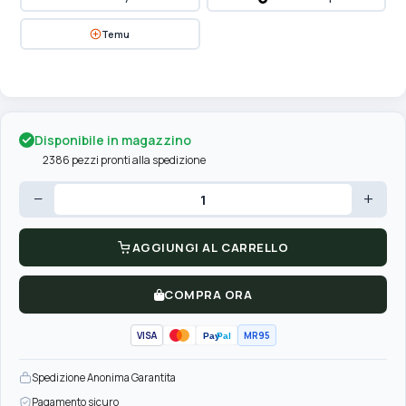
Temu
Disponibile in magazzino
2386 pezzi pronti alla spedizione
−
+
AGGIUNGI AL CARRELLO
COMPRA ORA
VISA
MR95
Pay
Pal
Spedizione Anonima Garantita
Pagamento sicuro