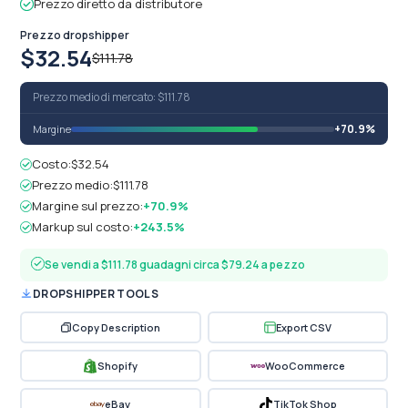
Prezzo diretto da distributore
Prezzo dropshipper
$32.54
$111.78
Prezzo medio di mercato: $111.78
+70.9%
Margine
Costo:
$32.54
Prezzo medio:
$111.78
Margine sul prezzo:
+70.9%
Markup sul costo:
+243.5%
Se vendi a $111.78 guadagni circa $79.24 a pezzo
DROPSHIPPER TOOLS
Copy Description
Export CSV
Shopify
WooCommerce
eBay
TikTok Shop