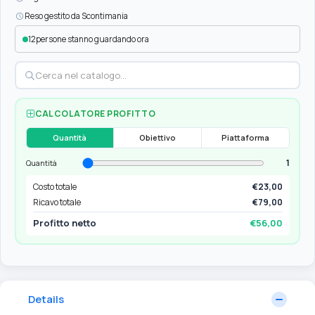
Reso gestito da Scontimania
12
persone stanno guardando ora
CALCOLATORE PROFITTO
Quantità
Obiettivo
Piattaforma
1
Quantità
Costo totale
€23,00
Ricavo totale
€79,00
Profitto netto
€56,00
Details