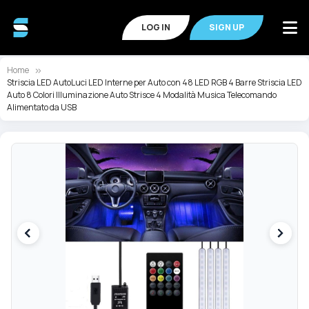
LOG IN
SIGN UP
Home
Striscia LED AutoLuci LED Interne per Auto con 48 LED RGB 4 Barre Striscia LED
Auto 8 Colori Illuminazione Auto Strisce 4 Modalità Musica Telecomando
Alimentato da USB
Skip
Sk
to
to
the
th
end
be
of
of
the
th
images
im
gallery
ga