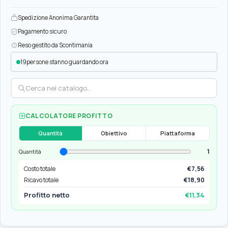
Spedizione Anonima Garantita
Pagamento sicuro
Reso gestito da Scontimania
19
persone stanno guardando ora
CALCOLATORE PROFITTO
Quantità
Obiettivo
Piattaforma
1
Quantità
Costo totale
€7,56
Ricavo totale
€18,90
Profitto netto
€11,34