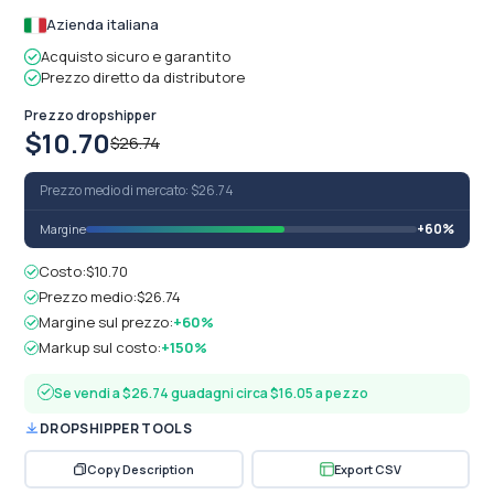
Azienda italiana
Acquisto sicuro e garantito
Prezzo diretto da distributore
Prezzo dropshipper
$10.70
$26.74
Prezzo medio di mercato: $26.74
+60%
Margine
Costo:
$10.70
Prezzo medio:
$26.74
Margine sul prezzo:
+60%
Markup sul costo:
+150%
Se vendi a $26.74 guadagni circa $16.05 a pezzo
DROPSHIPPER TOOLS
Copy Description
Export CSV