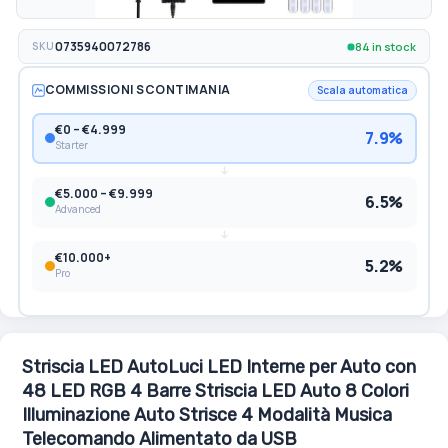
84 in stock
SKU
0735940072786
COMMISSIONI SCONTIMANIA
Scala automatica
€0 – €4.999
7.9%
Starter
€5.000 – €9.999
6.5%
Advanced
€10.000+
5.2%
Pro
Striscia LED AutoLuci LED Interne per Auto con
48 LED RGB 4 Barre Striscia LED Auto 8 Colori
Illuminazione Auto Strisce 4 Modalità Musica
Telecomando Alimentato da USB