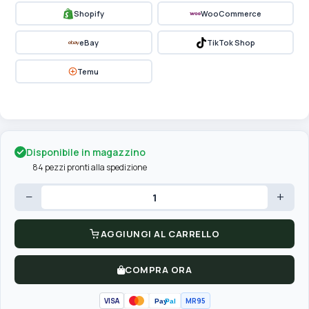
Shopify
WooCommerce
eBay
TikTok Shop
Temu
Disponibile in magazzino
84 pezzi pronti alla spedizione
−
+
AGGIUNGI AL CARRELLO
COMPRA ORA
VISA
MR95
Pay
Pal