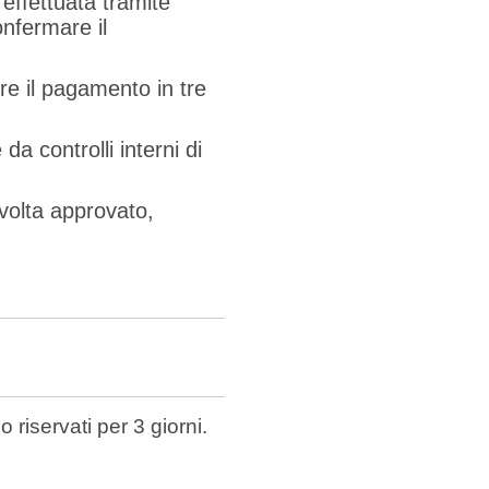
effettuata tramite
onfermare il
re il pagamento in tre
a controlli interni di
volta approvato,
o riservati per 3 giorni.