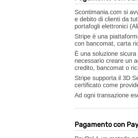
Scontimania.com si avval
e debito di clienti da t
portafogli elettronici (
Stripe è una piattafor
con bancomat, carta ric
È una soluzione sicura 
necessario creare un ac
credito, bancomat o ri
Stripe supporta il 3D Se
certificato come provid
Ad ogni transazione ese
Pagamento con PayP