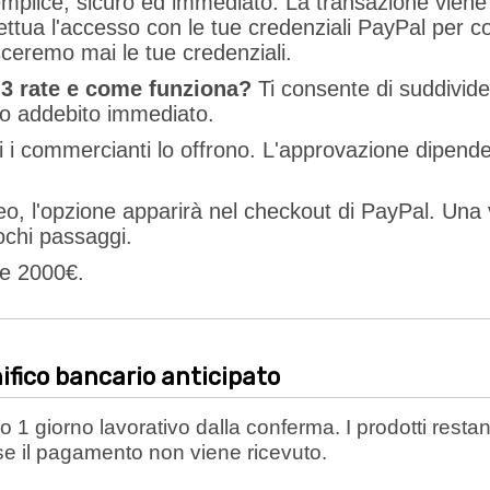
plice, sicuro ed immediato. La transazione viene 
fettua l'accesso con le tue credenziali PayPal per c
eremo mai le tue credenziali.
 3 rate e come funziona?
Ti consente di suddivide
imo addebito immediato.
 i commercianti lo offrono. L'approvazione dipende d
o, l'opzione apparirà nel checkout di PayPal. Una 
pochi passaggi.
 e 2000€.
fico bancario anticipato
ro 1 giorno lavorativo dalla conferma. I prodotti restan
se il pagamento non viene ricevuto.