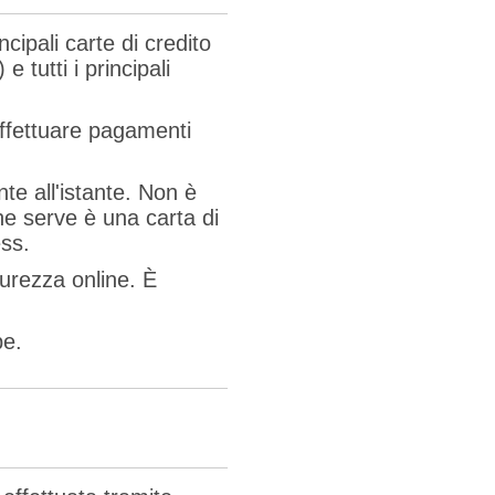
cipali carte di credito
 tutti i principali
effettuare pagamenti
te all'istante. Non è
he serve è una carta di
ess.
curezza online. È
pe.