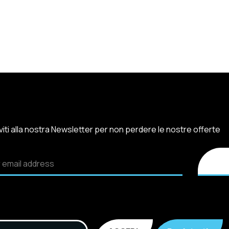
iviti alla nostra Newsletter per non perdere le nostre offerte