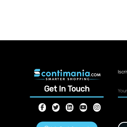
Iscr
Get In Touch