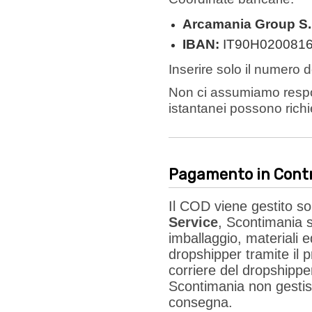
Arcamania Group S.r
IBAN:
IT90H0200816
Inserire solo il numero 
Non ci assumiamo responsa
istantanei possono rich
Pagamento in Cont
Il COD viene gestito so
Service
, Scontimania s
imballaggio, materiali 
dropshipper tramite il 
corriere del dropshipper
Scontimania non gestisc
consegna.