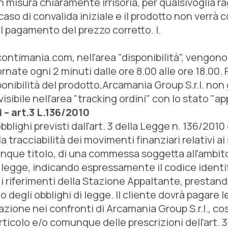
misura chiaramente irrisoria, per qualsivoglia ra
 caso di convalida iniziale e il prodotto non verr
l pagamento del prezzo corretto. l.
ontimania.com, nell'area "disponibilità", vengono
ate ogni 2 minuti dalle ore 8.00 alle ore 18.00. Po
sponibilità del prodotto,Arcamania Group S.r.l. no
sibile nell'area "tracking ordini" con lo stato "ap
i – art.3 L.136/2010
bblighi previsti dall'art. 3 della Legge n. 136/2010
 tracciabilità dei movimenti finanziari relativi ai s
lunque titolo, di una commessa soggetta all'ambito 
e legge, indicando espressamente il codice identif
 i riferimenti della Stazione Appaltante, prestan
 degli obblighi di legge. Il cliente dovrà pagare
erazione nei confronti di Arcamania Group S.r.l., c
ticolo e/o comunque delle prescrizioni dell'art. 3 d