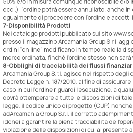
50% e/o in misura comunque riconoscibile e/o in 
ecc..), l'ordine potrà essere annullato, anche in
egualmente di procedere con l'ordine e accetti i
7-Disponibilità Prodotti
Nel catalogo prodotti pubblicato sul sito www.sc
presso il magazzino Arcamania Group S.r.l. aggiorn
ordini "on line" modificano in tempo reale la di
merce ordinata, finché l'ordine stesso non sarà vi
8-Obblighi di tracciabilità dei flussi finanziar
Arcamania Group S.r.l. agisce nel rispetto degli o
Decreto Legge n. 187/2010, al fine di assicurare la
caso in cui l'ordine riguardi l'esecuzione, a qua
dovrà ottemperare a tutte le disposizioni di tal
legge, il codice unico di progetto (CUP) nonché
adArcamania Group S.r.l. il corretto adempimento
idonei a garantire la piena tracciabilità dell’op
violazione delle disposizioni di cui al presente ar