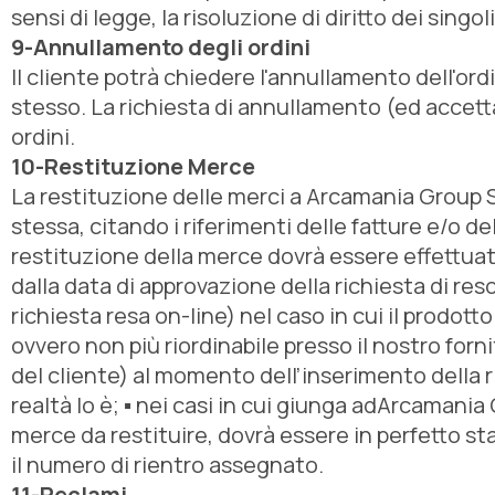
sensi di legge, la risoluzione di diritto dei singoli
9-Annullamento degli ordini
Il cliente potrà chiedere l'annullamento dell'ordi
stesso. La richiesta di annullamento (ed accett
ordini.
10-Restituzione Merce
La restituzione delle merci a Arcamania Group S.
stessa, citando i riferimenti delle fatture e/o 
restituzione della merce dovrà essere effettuata
dalla data di approvazione della richiesta di re
richiesta resa on-line) nel caso in cui il prodott
ovvero non più riordinabile presso il nostro for
del cliente) al momento dell’inserimento della ri
realtà lo è; ▪ nei casi in cui giunga adArcamania G
merce da restituire, dovrà essere in perfetto st
il numero di rientro assegnato.
11-Reclami