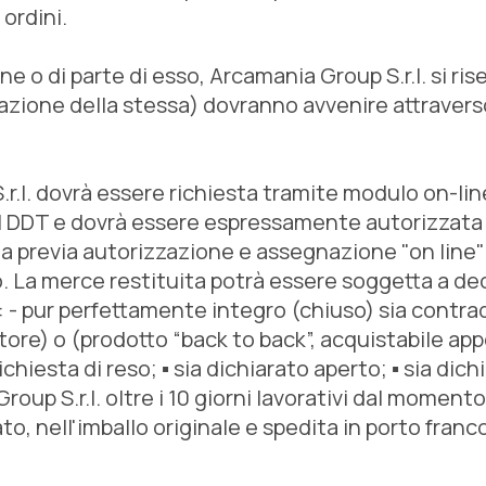
 ordini.
ne o di parte di esso, Arcamania Group S.r.l. si ri
azione della stessa) dovranno avvenire attraverso
r.l. dovrà essere richiesta tramite modulo on-line
del DDT e dovrà essere espressamente autorizzata "
 previa autorizzazione e assegnazione "on line" d
so. La merce restituita potrà essere soggetta a d
o: - pur perfettamente integro (chiuso) sia contradd
nitore) o (prodotto “back to back”, acquistabile a
chiesta di reso; ▪ sia dichiarato aperto; ▪ sia di
roup S.r.l. oltre i 10 giorni lavorativi dal momento
ato, nell'imballo originale e spedita in porto fra