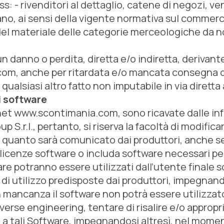
ss: - rivenditori al dettaglio, catene di negozi, v
ano, ai sensi della vigente normativa sul commerci
el materiale delle categorie merceologiche da noi 
n danno o perdita, diretta e/o indiretta, derivante
om, anche per ritardata e/o mancata consegna de
qualsiasi altro fatto non imputabile in via diretta
i software
rnet www.scontimania.com, sono ricavate dalle inf
p S.r.l., pertanto, si riserva la facoltà di modifi
 a quanto sarà comunicato dai produttori, anche se
icenze software o includa software necessari per il 
are potranno essere utilizzati dall’utente finale 
 di utilizzo predisposte dai produttori, impegnando
mancanza il software non potrà essere utilizzato;
verse engineering, tentare di risalire e/o appropr
a tali Software, impegnandosi altresì, nel momento