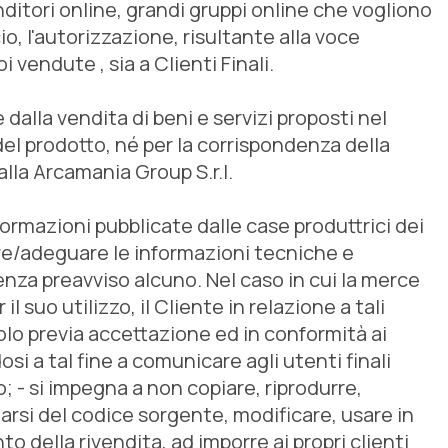
enditori online, grandi gruppi online che vogliono
o, l'autorizzazione, risultante alla voce
vendute , sia a Clienti Finali.
 dalla vendita di beni e servizi proposti nel
l prodotto, né per la corrispondenza della
 alla Arcamania Group S.r.l.
ormazioni pubblicate dalle case produttrici dei
care/adeguare le informazioni tecniche e
nza preavviso alcuno. Nel caso in cui la merce
suo utilizzo, il Cliente in relazione a tali
solo previa accettazione ed in conformità ai
si a tal fine a comunicare agli utenti finali
 - si impegna a non copiare, riprodurre,
iarsi del codice sorgente, modificare, usare in
 della rivendita, ad imporre ai propri clienti