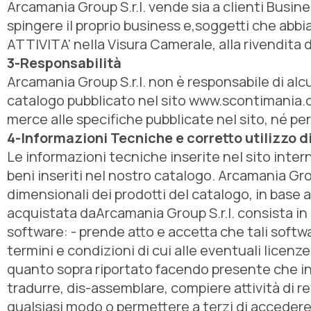
Arcamania Group S.r.l. vende sia a clienti Busine
spingere il proprio business e,soggetti che abbi
ATTIVITA' nella Visura Camerale, alla rivendita d
3-Responsabilità
Arcamania Group S.r.l. non è responsabile di alcu
catalogo pubblicato nel sito www.scontimania.c
merce alle specifiche pubblicate nel sito, né per 
4-Informazioni Tecniche e corretto utilizzo d
Le informazioni tecniche inserite nel sito inte
beni inseriti nel nostro catalogo. Arcamania Grou
dimensionali dei prodotti del catalogo, in base
acquistata daArcamania Group S.r.l. consista in l
software: - prende atto e accetta che tali softw
termini e condizioni di cui alle eventuali licenze
quanto sopra riportato facendo presente che in 
tradurre, dis-assemblare, compiere attività di re
qualsiasi modo o permettere a terzi di accedere 