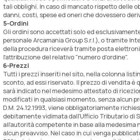
tali obblighi. In caso di mancato rispetto delle ob
danni, costi, spese ed oneri che dovessero deri
5-Ordini
Gli ordini sono accettati solo ed esclusivamente 
personale Arcamania Group S.r.l.), o tramite Intern
della procedura riceverà tramite posta elettron
l’attribuzione del relativo "numero d'ordine".
6-Prezzi
Tutti i prezzi inseriti nel sito, nella colonna list
sconto, ad essi riservato. Il prezzo di vendita è
sarà indicato nel medesimo attestato di ricezione
modificati in qualsiasi momento, senza alcun prea
D.M. 24.12.1993, viene obbligatoriamente richiest
debitamente vidimata dall'Ufficio Tributario di 
all'autorità competente in base alla medesima nor
alcun preavviso. Nel caso in cui venga pubblicato