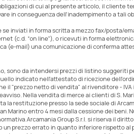
bligazioni di cui al presente articolo, il cliente t
vare in conseguenza dell’inadempimento a tali ob
se inviati in forma scritta a mezzo fax/posta/email
et (c.d. “on line”), o ricevuti in forma elettronica.
ica (e-mail) una comunicazione di conferma attes
ino, sono da intendersi prezzi di listino suggeriti pe
 quello indicato nell’attestato di ricezione dell’or
 il "prezzo netto di vendita" al rivenditore - IVA 
vviso. Nella vendita di merce ai clienti di S. Mar
a la restituzione presso la sede sociale di Arcaman
San Marino entro 4 mesi dalla cessione dei beni. N
mativa.Arcamania Group S.r.l. si riserva il diritt
 un prezzo errato in quanto inferiore rispetto al 