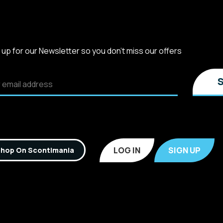
 up for our Newsletter so you don't miss our offers
LOG IN
SIGN UP
hop On Scontimania