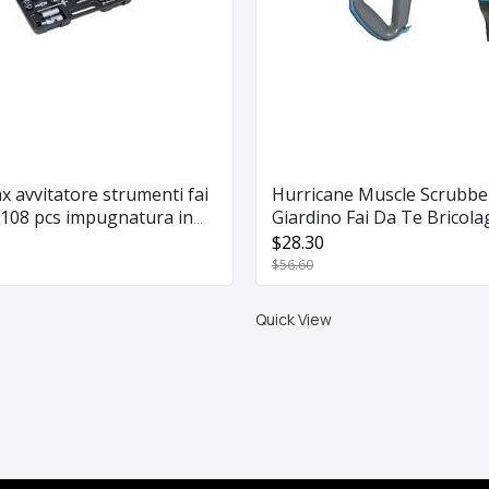
x avvitatore strumenti fai
Hurricane Muscle Scrubber
i 108 pcs impugnatura in
Giardino Fai Da Te Bricola
Esterni
$28.30
$56.60
Quick View