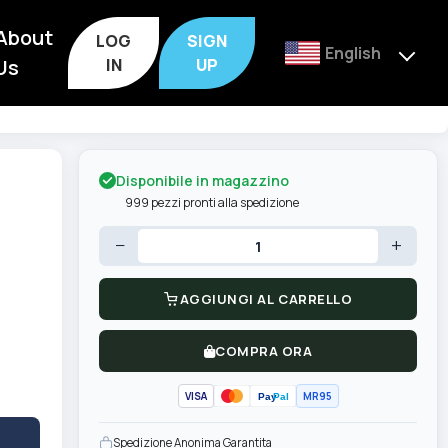
About
LOG
SIGN
English
Us
IN
UP
Disponibile in magazzino
999 pezzi pronti alla spedizione
−
+
AGGIUNGI AL CARRELLO
COMPRA ORA
VISA
MR95
Pay
Pal
Spedizione Anonima Garantita