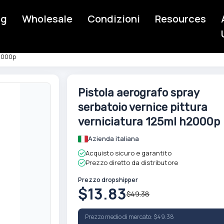
ng
Wholesale
Condizioni
Resources
h2000p
Skip
Pistola aerografo spray
to
serbatoio vernice pittura
the
beginning
verniciatura 125ml h2000p
of
Azienda italiana
the
images
Acquisto sicuro e garantito
gallery
Prezzo diretto da distributore
Prezzo dropshipper
$13.83
$49.38
Prezzo medio di mercato: $49.38