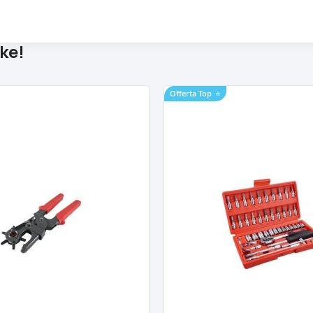
ke!
Offerta Top
⭐