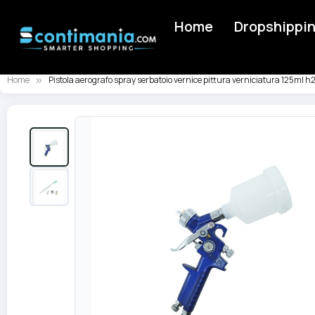
Home
Dropshippi
Home
Pistola aerografo spray serbatoio vernice pittura verniciatura 125ml 
Skip
to
the
end
of
the
images
gallery