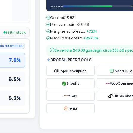
Margine
Costo:
$13.83
Prezzo medio:
$49.38
Margine sul prezzo:
+72%
999 in stock
Markup sul costo:
+257.1%
ala automatica
Se vendi a $49.38 guadagni circa $35.56 a p
7.9%
DROPSHIPPER TOOLS
Copy Description
Export CSV
6.5%
Shopify
WooCommer
eBay
TikTok Sho
5.2%
Temu