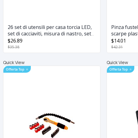
26 set di utensili per casa torcia LED,
Pinza fustel
set di cacciaviti, misura di nastro, set
scarpe plast
di prese, punte per cacciavite per
$26.89
$14.01
emergenze, riparazioni domestiche e
$35.38
$42.31
progetti fai da te
Quick View
Quick View
Offerta Top
⭐
Offerta Top
⭐