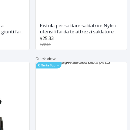
 a
Pistola per saldare saldatrice Nyleo
giunti fai
utensili fai da te attrezzi saldatore
220v
$25.33
$39.61
Quick View
Offerta Top
⭐