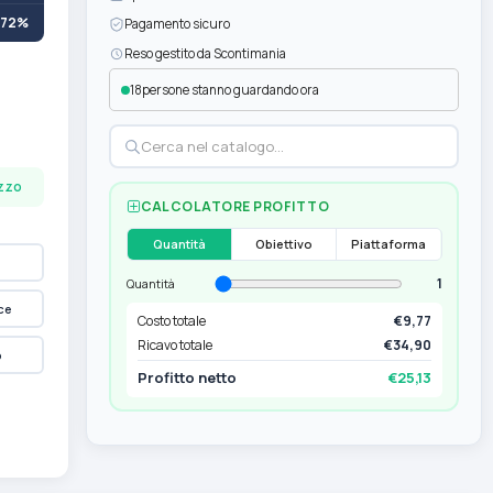
+72%
Pagamento sicuro
Reso gestito da Scontimania
18
persone stanno guardando ora
ezzo
CALCOLATORE PROFITTO
Quantità
Obiettivo
Piattaforma
1
Quantità
ce
Costo totale
€9,77
Ricavo totale
€34,90
p
Profitto netto
€25,13