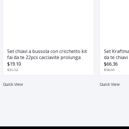
Set chiavi a bussola con cricchetto kit
Set Kraftma
fai da te 22pcs cacciavite prolunga
da te chiav
JL1017
gomma
$19.10
$66.36
$31.12
$98.91
Quick View
Quick View