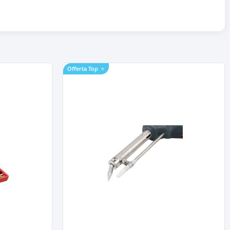
Offerta Top
⭐