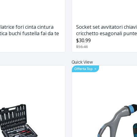
latrice fori cinta cintura
Socket set avvitatori chiavi
ica buchi fustella fai da te
cricchetto esagonali punte 
da te Srunv 46 pcs
$30.99
$56.46
Quick View
Offerta Top
⭐