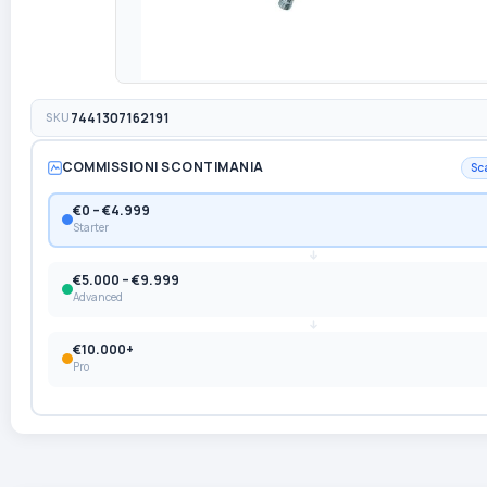
SKU
7441307162191
COMMISSIONI SCONTIMANIA
Sc
€0 – €4.999
Starter
€5.000 – €9.999
Advanced
€10.000+
Pro