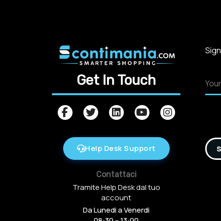
Sign
Get In Touch
Help Desk Support
S
Contattaci
Tramite Help Desk dal tuo
account
Da Lunedi a Venerdi
08:30 – 13:00