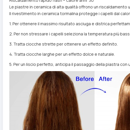
Riscaldamento rapido flash – calore anni ’30
Le piastre in ceramica di alta qualità offrono un riscaldamento
Il rivestimento in ceramica tormalina protegge i capelli dal calo
1. Per ottenere il massimo risultato asciuga e districa perfettamen
2. Per non stressare i capelli seleziona la temperatura più bass
3. Tratta ciocche strette per ottenere un effetto definito.
4. Tratta ciocche larghe per un effetto dolce e naturale.
5. Per un liscio perfetto, anticipa il passaggio della piastra con u