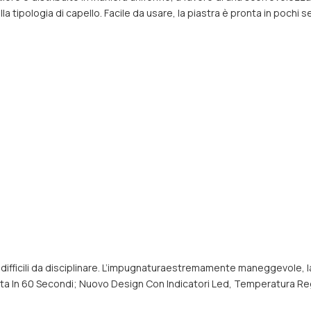
a tipologia di capello. Facile da usare, la piastra è pronta in pochi s
ifficili da disciplinare. L’impugnaturaestremamente maneggevole, la pi
Pronta In 60 Secondi; Nuovo Design Con Indicatori Led, Temperatura R