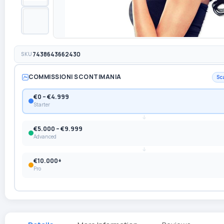
SKU
7438643662430
COMMISSIONI SCONTIMANIA
Sc
€0 – €4.999
Starter
€5.000 – €9.999
Advanced
€10.000+
Pro