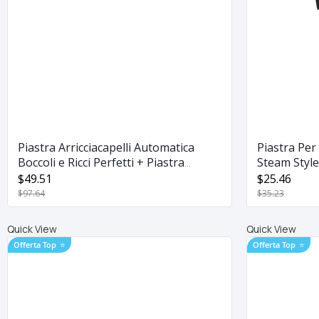
Piastra Arricciacapelli Automatica
Piastra Per
Boccoli e Ricci Perfetti + Piastra
Steam Style
Lisciante 906 in OMAGGIO
$49.51
$25.46
$97.64
$35.23
Quick View
Quick View
Offerta Top
⭐
Offerta Top
⭐