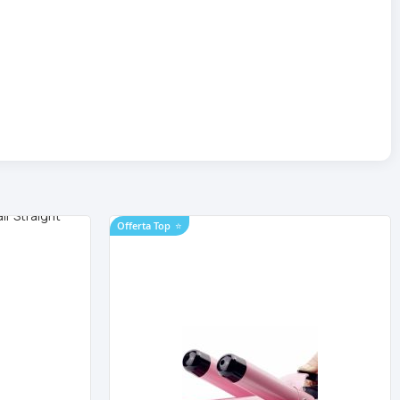
Offerta Top
⭐