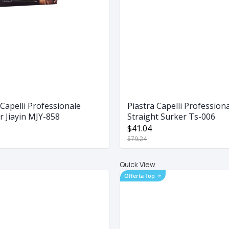
 Capelli Professionale
Piastra Capelli Professiona
r Jiayin MJY-858
Straight Surker Ts-006
$41.04
$79.24
Quick View
Offerta Top
⭐