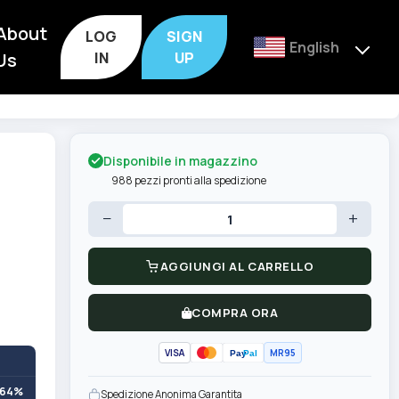
About
LOG
SIGN
English
Us
IN
UP
Disponibile in magazzino
988 pezzi pronti alla spedizione
−
+
AGGIUNGI AL CARRELLO
COMPRA ORA
VISA
MR95
Pay
Pal
+64%
Spedizione Anonima Garantita