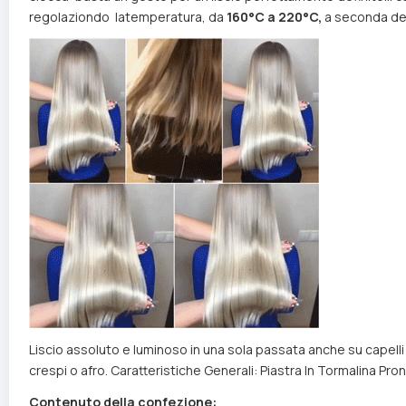
regolaziondo latemperatura, da
160°C a 220°C,
a seconda dell
Liscio assoluto e luminoso in una sola passata anche su capelli d
crespi o afro. Caratteristiche Generali: Piastra In Tormalina 
Contenuto della confezione: