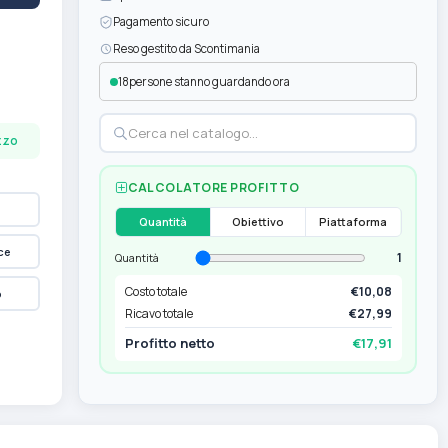
Pagamento sicuro
Reso gestito da Scontimania
19
persone stanno guardando ora
ezzo
CALCOLATORE PROFITTO
Quantità
Obiettivo
Piattaforma
ce
1
Quantità
Costo totale
€10,08
p
Ricavo totale
€27,99
Profitto netto
€17,91