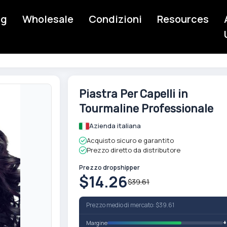
ng
Wholesale
Condizioni
Resources
Skip
Piastra Per Capelli in
to
Tourmaline Professionale
the
beginning
Azienda italiana
of
Acquisto sicuro e garantito
the
Prezzo diretto da distributore
images
gallery
Prezzo dropshipper
$14.26
$39.61
Prezzo medio di mercato: $39.61
Margine