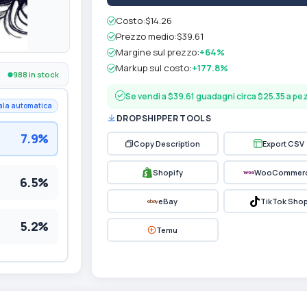
Costo:
$14.26
Prezzo medio:
$39.61
Margine sul prezzo:
+64%
Markup sul costo:
+177.8%
988 in stock
Se vendi a $39.61 guadagni circa $25.35 a p
ala automatica
DROPSHIPPER TOOLS
7.9%
Copy Description
Export CSV
Shopify
WooCommer
6.5%
eBay
TikTok Sho
5.2%
Temu