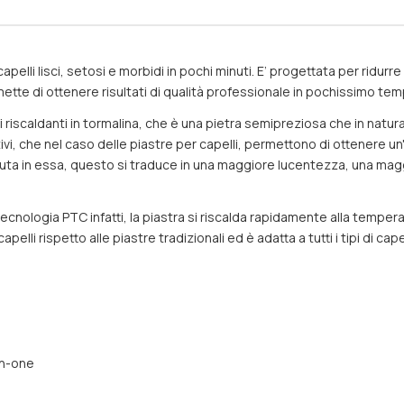
apelli lisci, setosi e morbidi in pochi minuti. E’ progettata per ridurr
te di ottenere risultati di qualità professionale in pochissimo te
 riscaldanti in tormalina, che è una pietra semipreziosa che in natura
i, che nel caso delle piastre per capelli, permettono di ottenere un'i
nuta in essa, questo si traduce in una maggiore lucentezza, una mag
cnologia PTC infatti, la piastra si riscalda rapidamente alla tempera
lli rispetto alle piastre tradizionali ed è adatta a tutti i tipi di capel
in-one