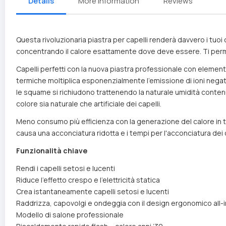
Details
More Information
Reviews
Questa rivoluzionaria piastra per capelli renderà davvero i tuoi c
concentrando il calore esattamente dove deve essere. Ti permet
Capelli perfetti con la nuova piastra professionale con elementi
termiche moltiplica esponenzialmente l'emissione di ioni negativ
le squame si richiudono trattenendo la naturale umidità conte
colore sia naturale che artificiale dei capelli.
Meno consumo più efficienza con la generazione del calore in te
causa una acconciatura ridotta e i tempi per l'acconciatura dei cape
Funzionalità chiave
Rendi i capelli setosi e lucenti
Riduce l’effetto crespo e l’elettricità statica
Crea istantaneamente capelli setosi e lucenti
Raddrizza, capovolgi e ondeggia con il design ergonomico all-
Modello di salone professionale