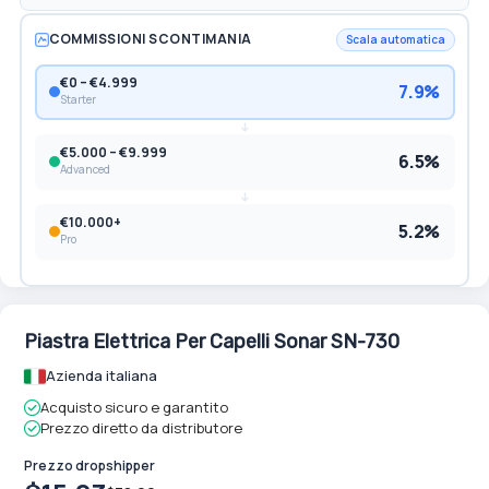
COMMISSIONI SCONTIMANIA
Scala automatica
€0 – €4.999
7.9%
Starter
€5.000 – €9.999
6.5%
Advanced
€10.000+
5.2%
Pro
Piastra Elettrica Per Capelli Sonar SN-730
Azienda italiana
Acquisto sicuro e garantito
Prezzo diretto da distributore
Prezzo dropshipper