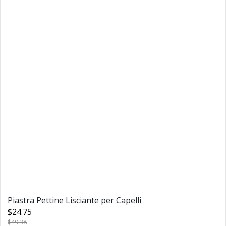
Piastra Pettine Lisciante per Capelli
$24.75
$49.38