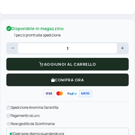
Disponibile in magazzino
1 pezzi pronti alla spedizione
−
+
AGGIUNGI AL CARRELLO
COMPRA ORA
VISA
MR95
Pay
Pal
Spedizione Anonima Garantita
Pagamento sicuro
Reso gestito da Scontimania
11
persone stanno guardando ora