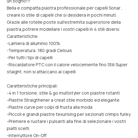
un sogno!!!
Bella e compatta piastra professionale per capelli Sonar ,
creare lo stile di capelli che si desidera in pochi minuti.
Grazie alle rotelle poste sull'estremita superoriore della
piastra,potrere modellare i vostri capelli in 4 stili diversi.
Caratteristiche:
-Lamiera di alluminio 100%
-Temperatura: 180 gradi Celsuis
-Per tutti i tipi di capelli
-Riscaldatore PTC con il calore velocemente fino Stili Super
staight, non si attaccano ai capelli
Caratteristiche principali:
-4 in 1 torsione, stile & go multistyler con piastre rotanti
-Piastre Straigthener a creat stile morbido ed elegante
-Piastre curve per colpi di frusta alla moda
-Piccoli e grandi piastre texurising per sezionati crimps funky
-Premere e ruotare i pulsanti alla fine di selezionare i vostri
piatti scelti
-Interruttore On-Off