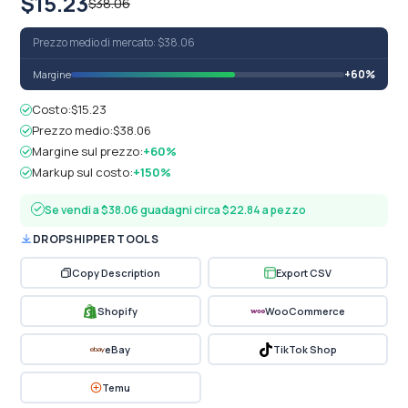
$15.23
$38.06
Prezzo medio di mercato: $38.06
+60%
Margine
Costo:
$15.23
Prezzo medio:
$38.06
Margine sul prezzo:
+60%
Markup sul costo:
+150%
Se vendi a $38.06 guadagni circa $22.84 a pezzo
DROPSHIPPER TOOLS
Copy Description
Export CSV
Shopify
WooCommerce
eBay
TikTok Shop
Temu