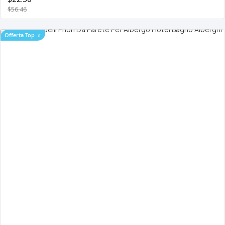
$56.46
Offerta Top
⭐