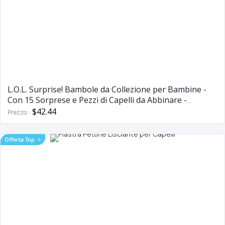
L.O.L. Surprise! Bambole da Collezione per Bambine -
Con 15 Sorprese e Pezzi di Capelli da Abbinare -
Bambole #Hairvibes
$42.44
Prezzo:
Offerta Top
⭐