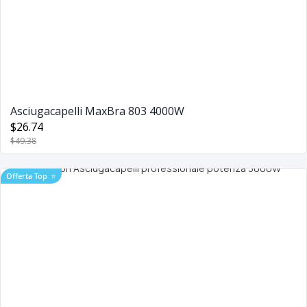
Asciugacapelli MaxBra 803 4000W
$26.74
$49.38
Offerta Top
⭐