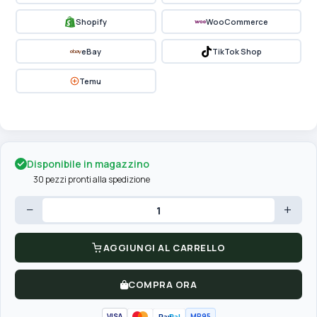
Shopify
WooCommerce
eBay
TikTok Shop
Temu
Disponibile in magazzino
30 pezzi pronti alla spedizione
−
+
AGGIUNGI AL CARRELLO
COMPRA ORA
VISA
MR95
Pay
Pal