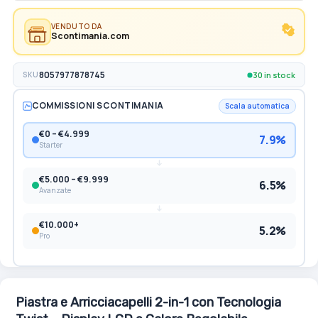
VENDUTO DA
Scontimania.com
30 in stock
SKU
8057977878745
COMMISSIONI SCONTIMANIA
Scala automatica
€0 – €4.999
7.9%
Starter
€5.000 – €9.999
6.5%
Avanzate
€10.000+
5.2%
Pro
Piastra e Arricciacapelli 2-in-1 con Tecnologia