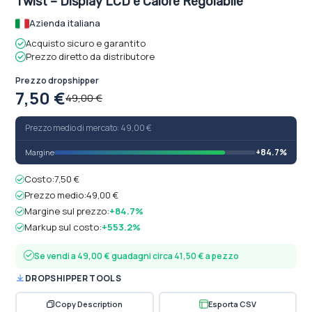
Twist – Display LCD e Calore Regolabile
Azienda italiana
Acquisto sicuro e garantito
Prezzo diretto da distributore
Prezzo dropshipper
7,50 €
49,00 €
Prezzo medio di mercato: 49,00 €
+84.7%
Margine
Costo:
7,50 €
Prezzo medio:
49,00 €
Margine sul prezzo:
+84.7%
Markup sul costo:
+553.2%
Se vendi a 49,00 € guadagni circa 41,50 € a pezzo
DROPSHIPPER TOOLS
Copy Description
Esporta CSV