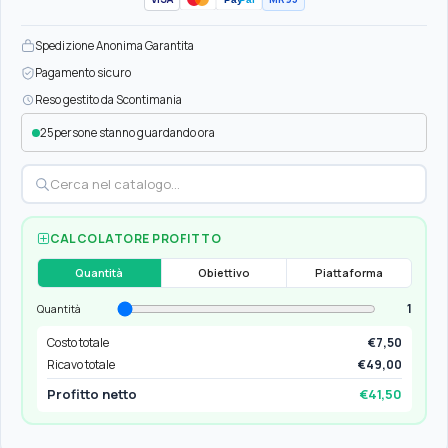
Spedizione Anonima Garantita
Pagamento sicuro
Reso gestito da Scontimania
25
persone stanno guardando ora
CALCOLATORE PROFITTO
Quantità
Obiettivo
Piattaforma
1
Quantità
Costo totale
€7,50
Ricavo totale
€49,00
Profitto netto
€41,50