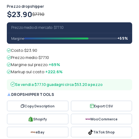
Prezzo dropshipper
$23.90
$77.10
Prezzo medio di mercato: $77.10
+69%
Margine
Costo:
$23.90
Prezzo medio:
$77.10
Margine sul prezzo:
+69%
Markup sul costo:
+222.6%
Se vendi a $77.10 guadagni circa $53.20 a pezzo
DROPSHIPPER TOOLS
Copy Description
Export CSV
Shopify
WooCommerce
eBay
TikTok Shop