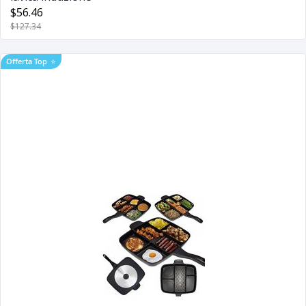
$56.46
$127.34
Offerta Top
⭐