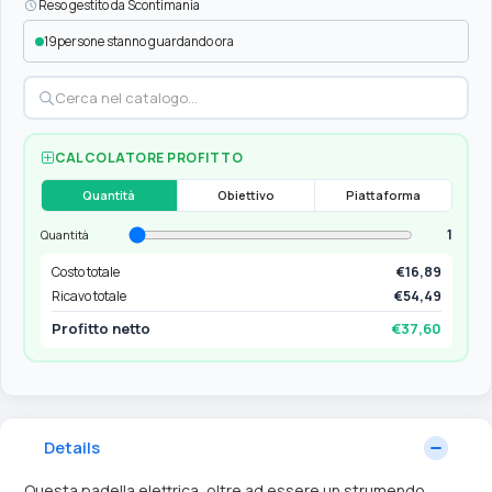
Reso gestito da Scontimania
19
persone stanno guardando ora
CALCOLATORE PROFITTO
Quantità
Obiettivo
Piattaforma
1
Quantità
Costo totale
€16,89
Ricavo totale
€54,49
Profitto netto
€37,60
Details
Questa padella elettrica, oltre ad essere un strumendo