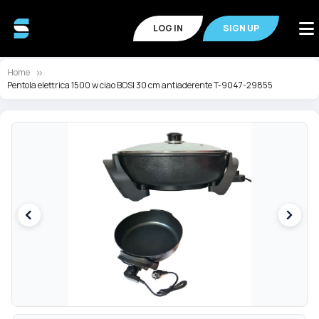
LOG IN
SIGN UP
Home
Pentola elettrica 1500 w ciao BOSI 30 cm antiaderente T-9047-29855
Skip
Sk
to
to
the
th
end
be
of
of
the
th
images
im
gallery
ga