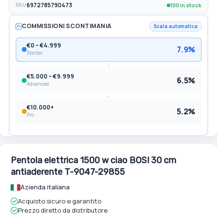
100 in stock
SKU
6972785790473
COMMISSIONI SCONTIMANIA
Scala automatica
€0 – €4.999
7.9%
Starter
€5.000 – €9.999
6.5%
Advanced
€10.000+
5.2%
Pro
Pentola elettrica 1500 w ciao BOSI 30 cm
antiaderente T-9047-29855
Azienda italiana
Acquisto sicuro e garantito
Prezzo diretto da distributore