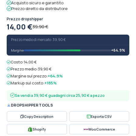
Acquisto sicuro e garantito
Prezzo diretto da distributore
Prezzo dropshipper
14,00 €
39,90 €
Prezzo medio di mercato: 39,90 €
+64.9%
Margine
Costo:
14,00 €
Prezzo medio:
39,90 €
Margine sul prezzo:
+64.9%
Markup sul costo:
+185%
Se vendi a 39,90 € guadagni circa 25,90 € a pezzo
DROPSHIPPER TOOLS
Copy Description
Esporta CSV
Shopify
WooCommerce