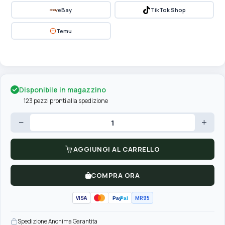
eBay
TikTok Shop
Temu
Disponibile in magazzino
123 pezzi pronti alla spedizione
−
+
AGGIUNGI AL CARRELLO
COMPRA ORA
VISA
MR95
Pay
Pal
Spedizione Anonima Garantita