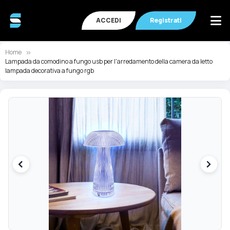
ACCEDI
Registrati
Home
Lampada da comodino a fungo usb per l'arredamento della camera da letto
lampada decorativa a fungo rgb
Vai
Va
alla
all
fine
de
della
ga
galleria
di
di
im
immagini