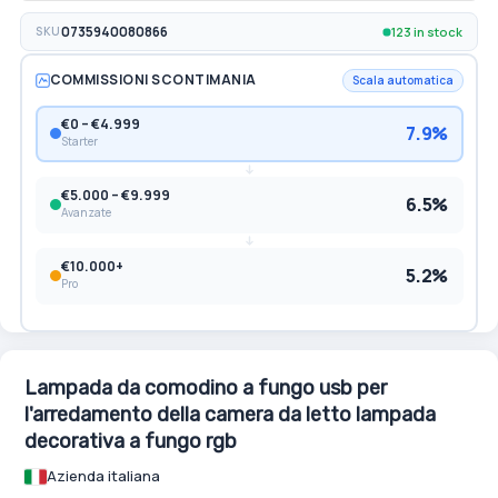
123 in stock
SKU
0735940080866
COMMISSIONI SCONTIMANIA
Scala automatica
€0 – €4.999
7.9%
Starter
€5.000 – €9.999
6.5%
Avanzate
€10.000+
5.2%
Pro
Lampada da comodino a fungo usb per
l'arredamento della camera da letto lampada
decorativa a fungo rgb
Azienda italiana