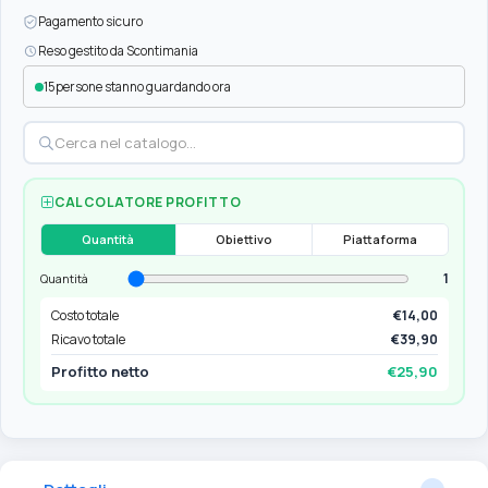
Pagamento sicuro
Reso gestito da Scontimania
15
persone stanno guardando ora
CALCOLATORE PROFITTO
Quantità
Obiettivo
Piattaforma
1
Quantità
Costo totale
€14,00
Ricavo totale
€39,90
Profitto netto
€25,90