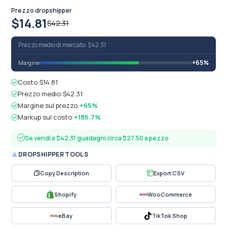
Prezzo dropshipper
$14.81
$42.31
Prezzo medio di mercato: $42.31
+65%
Margine
Costo:
$14.81
Prezzo medio:
$42.31
Margine sul prezzo:
+65%
Markup sul costo:
+185.7%
Se vendi a $42.31 guadagni circa $27.50 a pezzo
DROPSHIPPER TOOLS
Copy Description
Export CSV
Shopify
WooCommerce
eBay
TikTok Shop