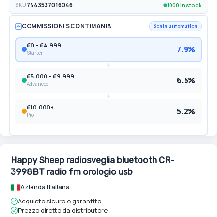
1000 in stock
SKU
7443537016046
COMMISSIONI SCONTIMANIA
Scala automatica
€0 – €4.999
7.9%
Starter
€5.000 – €9.999
6.5%
Advanced
€10.000+
5.2%
Pro
Happy Sheep radiosveglia bluetooth CR-
3998BT radio fm orologio usb
Azienda italiana
Acquisto sicuro e garantito
Prezzo diretto da distributore