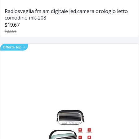
Radiosveglia fm am digitale led camera orologio letto
comodino mk-208
$19.67
$23.91
Offerta Top
⭐