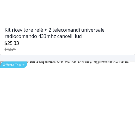
Kit ricevitore relè + 2 telecomandi universale
radiocomando 433mhz cancelli luci
$25.33
$42.31
Offerta Top
⭐