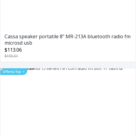
Cassa speaker portatile 8" MR-213A bluetooth radio fm
microsd usb
$113.06
$155.51
Offerta Top
⭐