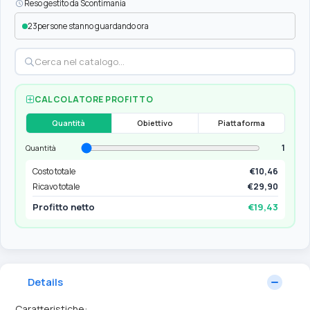
Reso gestito da Scontimania
23
persone stanno guardando ora
CALCOLATORE PROFITTO
Quantità
Obiettivo
Piattaforma
1
Quantità
Costo totale
€10,46
Ricavo totale
€29,90
Profitto netto
€19,43
Details
Caratteristiche: