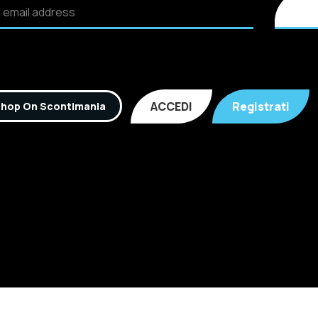
ACCEDI
Registrati
hop On Scontimania
Inc. All rights reserved. P.IVA: 02921170805 Scontimania.co