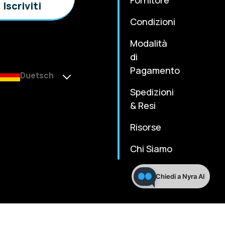
Condizioni
Modalità
di
Pagamento
Duetsch
Spedizioni
& Resi
Risorse
Chi Siamo
Chiedi a Nyra AI
m
Terms & Condition
Privacy Policy