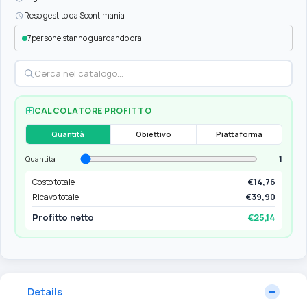
Reso gestito da Scontimania
7
persone stanno guardando ora
CALCOLATORE PROFITTO
Quantità
Obiettivo
Piattaforma
1
Quantità
Costo totale
€14,76
Ricavo totale
€39,90
Profitto netto
€25,14
Details