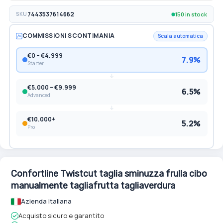
150 in stock
SKU
7443537614662
COMMISSIONI SCONTIMANIA
Scala automatica
€0 – €4.999
7.9%
Starter
€5.000 – €9.999
6.5%
Advanced
€10.000+
5.2%
Pro
Confortline Twistcut taglia sminuzza frulla cibo
manualmente tagliafrutta tagliaverdura
Azienda italiana
Acquisto sicuro e garantito