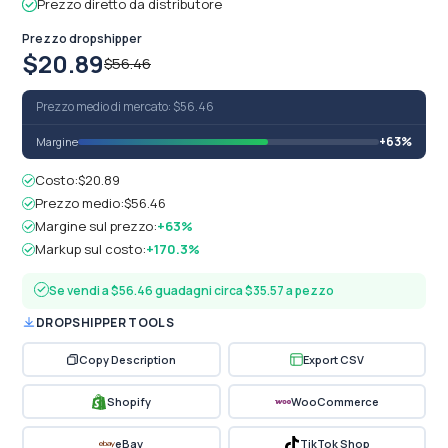
Prezzo diretto da distributore
Prezzo dropshipper
$20.89
$56.46
Prezzo medio di mercato: $56.46
+63%
Margine
Costo:
$20.89
Prezzo medio:
$56.46
Margine sul prezzo:
+63%
Markup sul costo:
+170.3%
Se vendi a $56.46 guadagni circa $35.57 a pezzo
DROPSHIPPER TOOLS
Copy Description
Export CSV
Shopify
WooCommerce
eBay
TikTok Shop