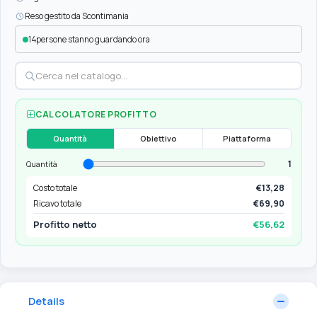
Reso gestito da Scontimania
14
persone stanno guardando ora
CALCOLATORE PROFITTO
Quantità
Obiettivo
Piattaforma
1
Quantità
Costo totale
€13,28
Ricavo totale
€69,90
Profitto netto
€56,62
Details