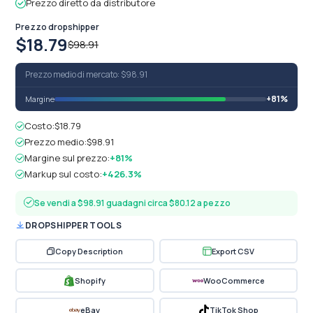
Prezzo diretto da distributore
Prezzo dropshipper
$18.79
$98.91
Prezzo medio di mercato: $98.91
+81%
Margine
Costo:
$18.79
Prezzo medio:
$98.91
Margine sul prezzo:
+81%
Markup sul costo:
+426.3%
Se vendi a $98.91 guadagni circa $80.12 a pezzo
DROPSHIPPER TOOLS
Copy Description
Export CSV
Shopify
WooCommerce
eBay
TikTok Shop