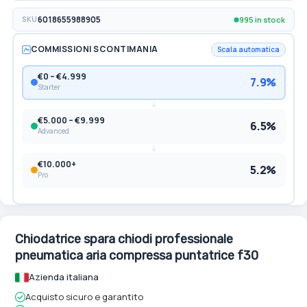
995 in stock
SKU
6018655988905
COMMISSIONI SCONTIMANIA
Scala automatica
€0 – €4.999
7.9%
Starter
€5.000 – €9.999
6.5%
Advanced
€10.000+
5.2%
Pro
Chiodatrice spara chiodi professionale
pneumatica aria compressa puntatrice f30
Azienda italiana
Acquisto sicuro e garantito