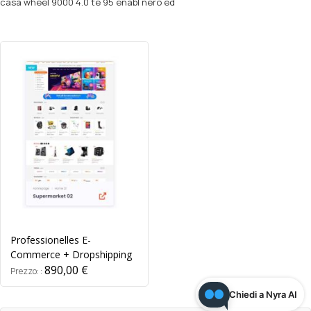
casa wheel 9000 4.0 te 95 enabl nero ed
Professionelles E-
Commerce + Dropshipping
All-in-One
890,00 €
Prezzo:
Chiedi a Nyra AI