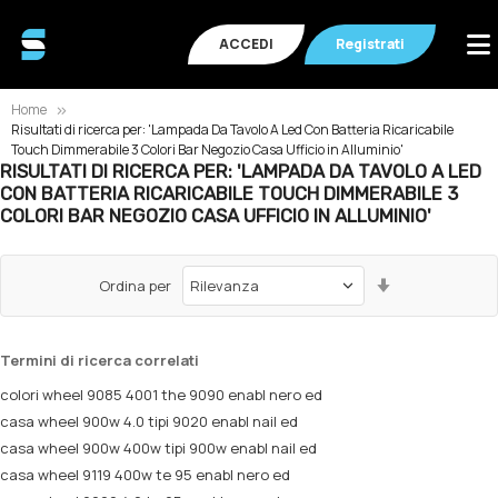
ACCEDI
Registrati
Home
Risultati di ricerca per: 'Lampada Da Tavolo A Led Con Batteria Ricaricabile
Touch Dimmerabile 3 Colori Bar Negozio Casa Ufficio in Alluminio'
RISULTATI DI RICERCA PER: 'LAMPADA DA TAVOLO A LED
CON BATTERIA RICARICABILE TOUCH DIMMERABILE 3
COLORI BAR NEGOZIO CASA UFFICIO IN ALLUMINIO'
Imposta
Ordina per
la
direzione
crescente
Termini di ricerca correlati
colori wheel 9085 4001 the 9090 enabl nero ed
casa wheel 900w 4.0 tipi 9020 enabl nail ed
casa wheel 900w 400w tipi 900w enabl nail ed
casa wheel 9119 400w te 95 enabl nero ed