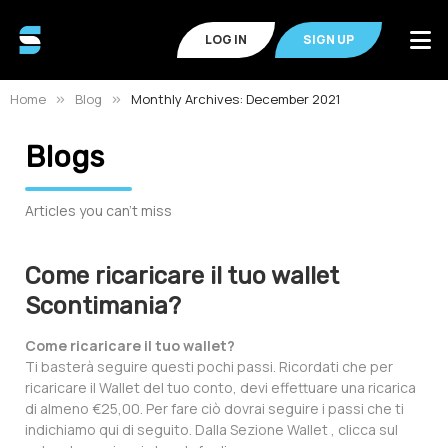
LOG IN
SIGN UP
Home
Blog
Monthly Archives: December 2021
Blogs
Articles you can't miss
Come ricaricare il tuo wallet
Scontimania?
Come ricaricare il tuo wallet?
Ti basterà seguire questi pochi passi. Ricordati che per
ricaricare il Wallet del tuo conto, devi effettuare una ricarica
di almeno €25,00. Per fare ciò dovrai seguire i passi che ti
indichiamo qui di seguito. Dalla Sezione Wallet , clicca sul