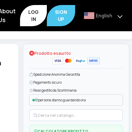
About
LOG
SIGN
English
Us
IN
UP
Prodotto esaurito
VISA
MR95
a
Pay
Pal
Spedizione Anonima Garantita
Pagamento sicuro
Reso gestito da Scontimania
10
persone stanno guardando ora
CALCOLATORE PROFITTO