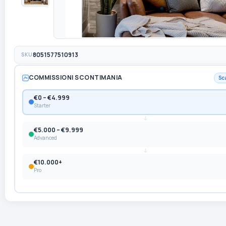
SKU
8051577510913
COMMISSIONI SCONTIMANIA
Sc
€0 – €4.999
Starter
€5.000 – €9.999
Advanced
€10.000+
Pro