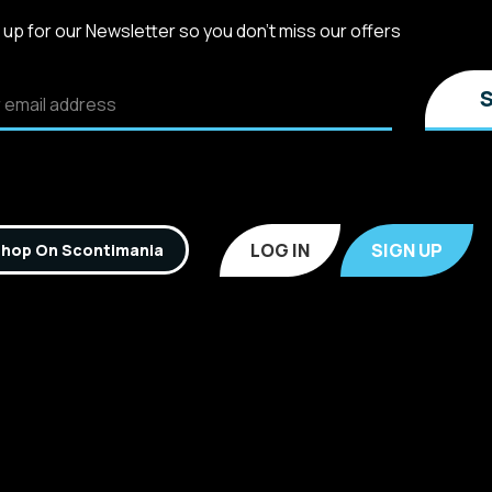
 up for our Newsletter so you don't miss our offers
LOG IN
SIGN UP
hop On Scontimania