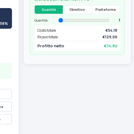
Quantità
Obiettivo
Piattaforma
1
Quantità
+58%
Costo totale
€54,18
Ricavo totale
€129,00
Profitto netto
€74,82
ce
p