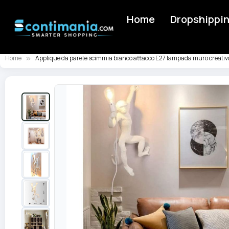
Home
Dropshippi
Home
Applique da parete scimmia bianco attacco E27 lampada muro creativ
Skip
to
the
end
of
the
images
gallery