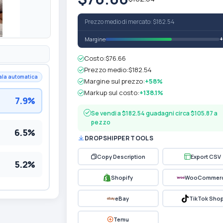
Prezzo medio di mercato: $182.54
Margine
Costo:
$76.66
Prezzo medio:
$182.54
ala automatica
Margine sul prezzo:
+58%
Markup sul costo:
+138.1%
7.9%
Se vendi a $182.54 guadagni circa $105.87 a
pezzo
6.5%
DROPSHIPPER TOOLS
Copy Description
Export CSV
5.2%
Shopify
WooCommer
eBay
TikTok Sho
Temu