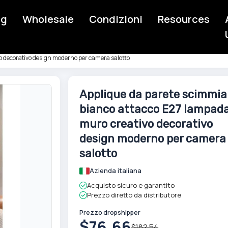
ng
Wholesale
Condizioni
Resources
o decorativo design moderno per camera salotto
Skip
Applique da parete scimmia
to
bianco attacco E27 lampad
the
beginning
muro creativo decorativo
of
design moderno per camera
the
salotto
images
gallery
Azienda italiana
Acquisto sicuro e garantito
Prezzo diretto da distributore
Prezzo dropshipper
$76.66
$182.54