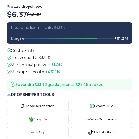
Prezzo dropshipper
$6.37
$33.82
Prezzo medio di mercato: $33.82
+81.2%
Margine
Costo:
$6.37
Prezzo medio:
$33.82
Margine sul prezzo:
+81.2%
Markup sul costo:
+431.1%
Se vendi a $33.82 guadagni circa $27.45 a pezzo
DROPSHIPPER TOOLS
Copy Description
Export CSV
Shopify
WooCommerce
eBay
TikTok Shop