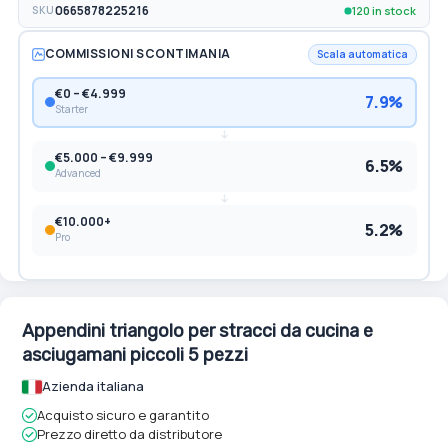
120 in stock
SKU
0665878225216
COMMISSIONI SCONTIMANIA
Scala automatica
€0 – €4.999
7.9%
Starter
€5.000 – €9.999
6.5%
Advanced
€10.000+
5.2%
Pro
Appendini triangolo per stracci da cucina e
asciugamani piccoli 5 pezzi
Azienda italiana
Acquisto sicuro e garantito
Prezzo diretto da distributore