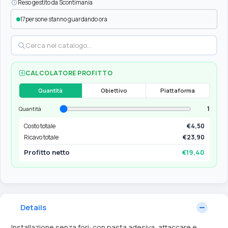
Reso gestito da Scontimania
17
persone stanno guardando ora
CALCOLATORE PROFITTO
Quantità
Obiettivo
Piattaforma
1
Quantità
Costo totale
€4,50
Ricavo totale
€23,90
Profitto netto
€19,40
Details
Installazione senza fori: con pasta adesiva, attaccare e