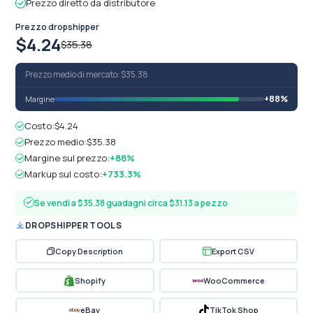
Prezzo diretto da distributore
Prezzo dropshipper
$4.24
$35.38
Prezzo medio di mercato: $35.38
+88%
Margine
Costo:
$4.24
Prezzo medio:
$35.38
Margine sul prezzo:
+88%
Markup sul costo:
+733.3%
Se vendi a $35.38 guadagni circa $31.13 a pezzo
DROPSHIPPER TOOLS
Copy Description
Export CSV
Shopify
WooCommerce
eBay
TikTok Shop