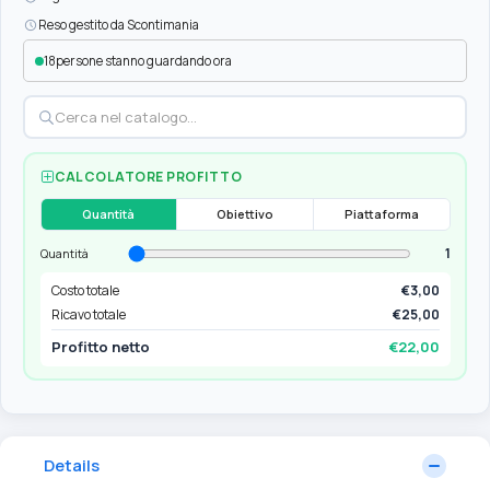
Reso gestito da Scontimania
18
persone stanno guardando ora
CALCOLATORE PROFITTO
Quantità
Obiettivo
Piattaforma
1
Quantità
Costo totale
€3,00
Ricavo totale
€25,00
Profitto netto
€22,00
Details