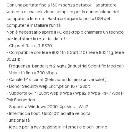
Con una portata fino a 150 m senza ostacoli, l'adattatore
wireless è una soluzione semplice per la connessione del
computer a Internet. Basta collegare la porta USB del
computer e installare l'unità.
Non è necessario aprire il PC desktop o chiamare un tecnico
per installare la rete: fai da te!
- Chipset Ralink Rt5370
- Compatibile con Ieee 802.11n (Draft 2.0), Ieee 802.11g, Ieee
802.11b
- Frequenza: banda ism 2.4ghz (Industrial Scientific Medical)
- Velocità fino a 300 Mbps
- Canale 1-14 canali (Selezione dominio universale) )
- Donor Security Wep Encryption 16 / 128bit
- Supporta 64 / 128bit Wep e Wpa / Wpa2 e Wpa-Psk / Wpa1-
Psk Encryption
- Supporta Windows 2000, Xp, Vista, Win7
- Interfaccia host: Usb2.011 ad alta velocità
Funzionalità
- Ideale per la navigazione in Internet e giochi online