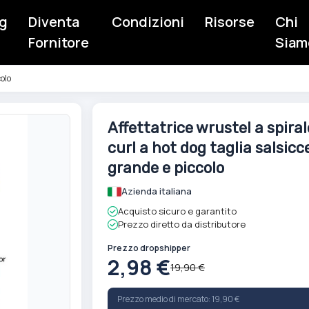
g
Diventa
Condizioni
Risorse
Chi
Fornitore
Siam
colo
Vai
Affettatrice wrustel a spiral
all'inizio
curl a hot dog taglia salsicc
della
galleria
grande e piccolo
di
Azienda italiana
immagini
Acquisto sicuro e garantito
Prezzo diretto da distributore
Prezzo dropshipper
2,98 €
19,90 €
Prezzo medio di mercato: 19,90 €