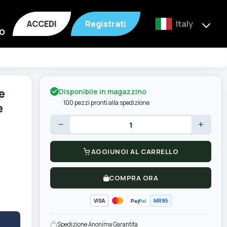
ACCEDI
Registrati
Italy
o
Disponibile in magazzino
e
100 pezzi pronti alla spedizione
e
−
+
AGGIUNGI AL CARRELLO
COMPRA ORA
VISA
MR95
Pay
Pal
Spedizione Anonima Garantita