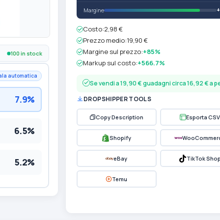
Margine
Costo:
2,98 €
Prezzo medio:
19,90 €
Margine sul prezzo:
+85%
100 in stock
Markup sul costo:
+566.7%
ala automatica
Se vendi a 19,90 € guadagni circa 16,92 € a 
7.9%
DROPSHIPPER TOOLS
Copy Description
Esporta CSV
6.5%
Shopify
WooCommer
eBay
TikTok Sho
5.2%
Temu