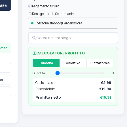
+85%
Pagamento sicuro
Reso gestito da Scontimania
15
persone stanno guardando ora
pezzo
CALCOLATORE PROFITTO
Quantità
Obiettivo
Piattaforma
1
Quantità
ce
Costo totale
€2,98
Ricavo totale
€19,90
p
Profitto netto
€16,91