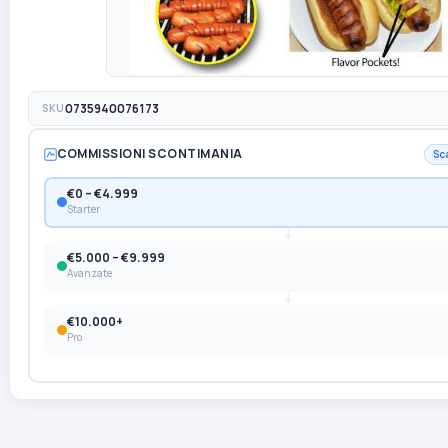
SKU
0735940076173
COMMISSIONI SCONTIMANIA
Sc
€0 – €4.999
Starter
€5.000 – €9.999
Avanzate
€10.000+
Pro